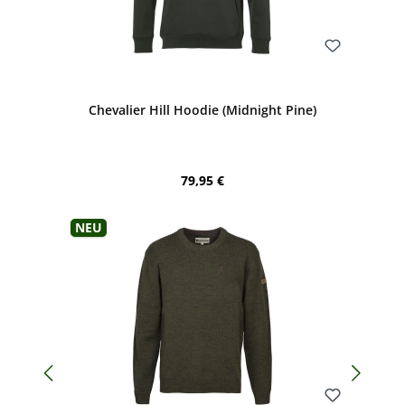
Bewerten
Chevalier Hill Hoodie (Midnight Pine)
Regulärer Preis:
79,95 €
Neu