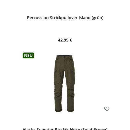
Bewerten
Percussion Strickpullover Island (grün)
Regulärer Preis:
42,95 €
Neu
Bewerten
Alaska Superior Pro Ms Hose (Solid Brown)