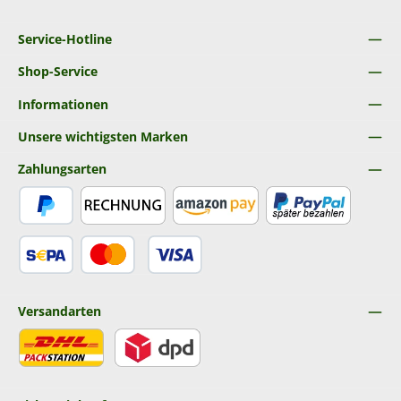
Service-Hotline
Shop-Service
Informationen
Unsere wichtigsten Marken
Zahlungsarten
PayPal
Rechnung
Amazon Pay
Später Bezahlen
SEPA Lastschrift
Kredit- oder Debitkarte
Versandarten
DHL
DPD