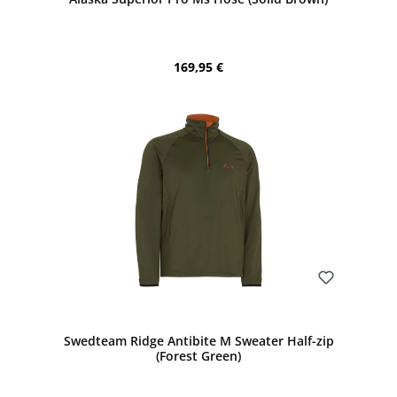
Regulärer Preis:
169,95 €
Bewerten
Swedteam Ridge Antibite M Sweater Half-zip
(Forest Green)