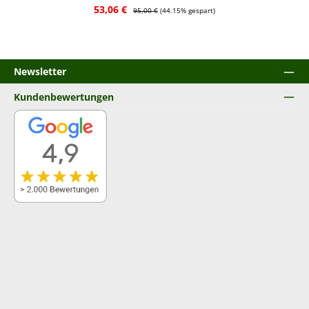
Verkaufspreis:
Regulärer Preis:
53,06 €
95,00 €
(44.15% gespart)
Newsletter
Kundenbewertungen