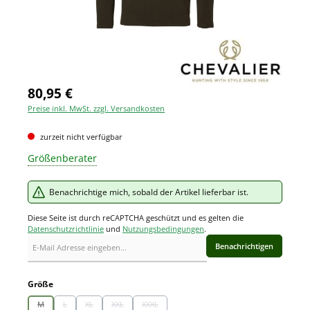
80,95 €
Preise inkl. MwSt. zzgl. Versandkosten
zurzeit nicht verfügbar
Größenberater
Benachrichtige mich, sobald der Artikel lieferbar ist.
Diese Seite ist durch reCAPTCHA geschützt und es gelten die
Datenschutzrichtlinie
und
Nutzungsbedingungen
.
Benachrichtigen
auswählen
Größe
M
L
XL
XXL
XXXL