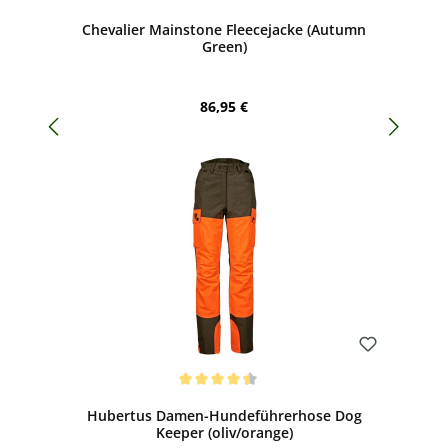
Durchschnittliche Bewertung von 5 von 5 Sternen
Chevalier Mainstone Fleecejacke (Autumn
Green)
Regulärer Preis:
86,95 €
Bewerten
Durchschnittliche Bewertung von 4.38 von 5 Sternen
Hubertus Damen-Hundeführerhose Dog
Keeper (oliv/orange)