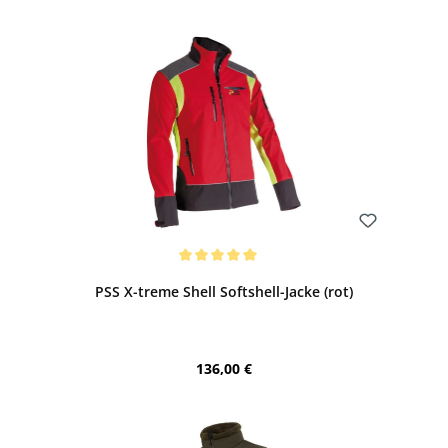
Bewerten
Durchschnittliche Bewertung von 5 von 5 Sternen
PSS X-treme Shell Softshell-Jacke (rot)
Regulärer Preis:
136,00 €