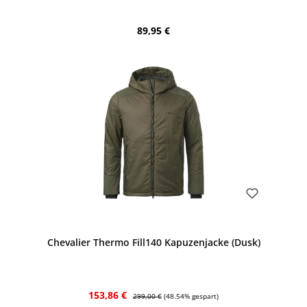
Regulärer Preis:
89,95 €
Bewerten
Chevalier Thermo Fill140 Kapuzenjacke (Dusk)
Verkaufspreis:
Regulärer Preis:
153,86 €
299,00 €
(48.54% gespart)