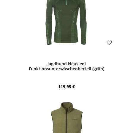
Bewerten
Jagdhund Neusiedl
Funktionsunterwäscheoberteil (grün)
Regulärer Preis:
119,95 €