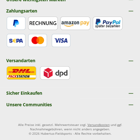
Zahlungsarten
PayPal
Rechnung
Amazon Pay
Später Bezahlen
SEPA Lastschrift
Kredit- oder Debitkarte
Versandarten
DHL
DPD
Sicher Einkaufen
Unsere Communities
Alle Preise inkl. gesetzl. Mehrwertsteuer zzgl.
Versandkosten
und ggf.
Nachnahmegebühren, wenn nicht anders angegeben.
© 2026 Hubertus-Fieldsports - Alle Rechte vorbehalten.