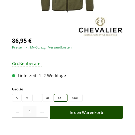
86,95 €
Preise inkl. MwSt. zzgl. Versandkosten
Größenberater
Lieferzeit: 1–2 Werktage
auswählen
Größe
S
M
L
XL
XXL
XXXL
Produkt Anzahl: Gib den gewünschten Wert ein oder benutze die Schaltfläche
In den Warenkorb