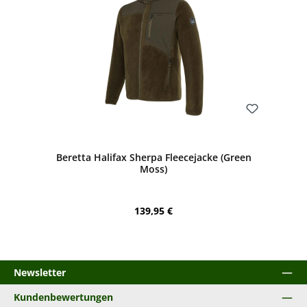
Bewerten
Beretta Halifax Sherpa Fleecejacke (Green
Moss)
Regulärer Preis:
139,95 €
Newsletter
Kundenbewertungen