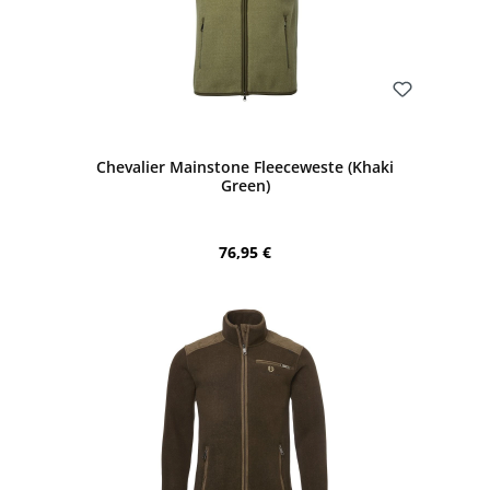
Bewerten
Chevalier Mainstone Fleeceweste (Khaki
Green)
Regulärer Preis:
76,95 €