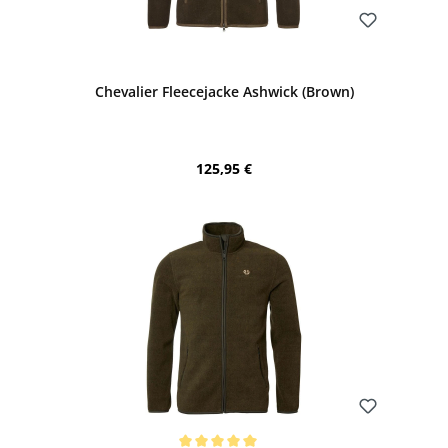
Bewerten
Chevalier Fleecejacke Ashwick (Brown)
Regulärer Preis:
125,95 €
Bewerten