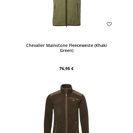
Bewerten
Chevalier Mainstone Fleeceweste (Khaki
Green)
Regulärer Preis:
76,95 €