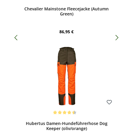
Durchschnittliche Bewertung von 5 von 5 Sternen
Chevalier Mainstone Fleecejacke (Autumn
Green)
Regulärer Preis:
86,95 €
Bewerten
Durchschnittliche Bewertung von 4.38 von 5 Sternen
Hubertus Damen-Hundeführerhose Dog
Keeper (oliv/orange)