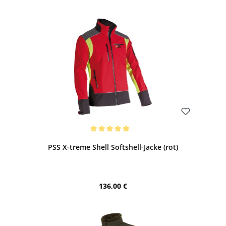
Bewerten
Durchschnittliche Bewertung von 5 von 5 Sternen
PSS X-treme Shell Softshell-Jacke (rot)
Regulärer Preis:
136,00 €