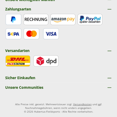
Zahlungsarten
PayPal
Rechnung
Amazon Pay
Später Bezahlen
SEPA Lastschrift
Kredit- oder Debitkarte
Versandarten
DHL
DPD
Sicher Einkaufen
Unsere Communities
Alle Preise inkl. gesetzl. Mehrwertsteuer zzgl.
Versandkosten
und ggf.
Nachnahmegebühren, wenn nicht anders angegeben.
© 2026 Hubertus-Fieldsports - Alle Rechte vorbehalten.