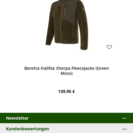
Bewerten
Beretta Halifax Sherpa Fleecejacke (Green
Moss)
Regulärer Preis:
139,95 €
Newsletter
Kundenbewertungen