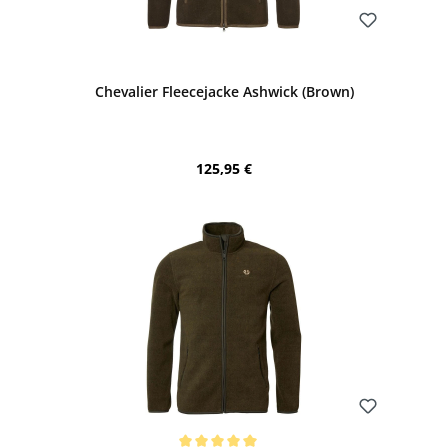
Bewerten
Chevalier Fleecejacke Ashwick (Brown)
Regulärer Preis:
125,95 €
Bewerten