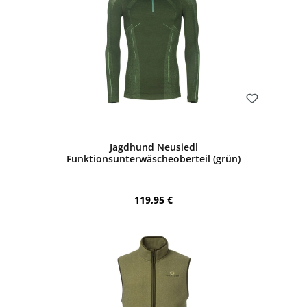
Bewerten
Jagdhund Neusiedl
Funktionsunterwäscheoberteil (grün)
Regulärer Preis:
119,95 €