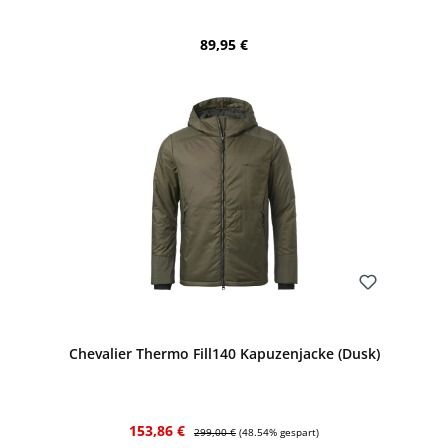
Regulärer Preis:
89,95 €
Bewerten
Chevalier Thermo Fill140 Kapuzenjacke (Dusk)
Verkaufspreis:
Regulärer Preis:
153,86 €
299,00 €
(48.54% gespart)