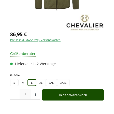
86,95 €
Preise inkl. MwSt. zzgl. Versandkosten
Größenberater
Lieferzeit: 1–2 Werktage
auswählen
Größe
S
M
L
XL
XXL
XXXL
Produkt Anzahl: Gib den gewünschten Wert ein oder benutze die Schaltfläche
In den Warenkorb