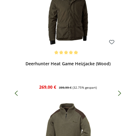
Bewerten
Durchschnittliche Bewertung von 5 von 5 Sternen
Deerhunter Heat Game Heizjacke (Wood)
Verkaufspreis:
Regulärer Preis:
269,00 €
399,99 €
(32.75% gespart)