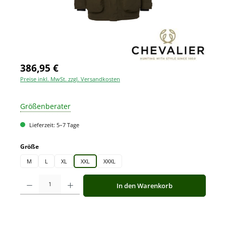
386,95 €
Preise inkl. MwSt. zzgl. Versandkosten
Größenberater
Lieferzeit: 5–7 Tage
auswählen
Größe
M
L
XL
XXL
XXXL
Produkt Anzahl: Gib den gewünschten Wert ein oder benutze die Schaltfläche
In den Warenkorb