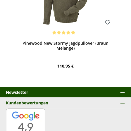
Bewerten
Durchschnittliche Bewertung von 5 von 5 Sternen
Pinewood New Stormy Jagdpullover (Braun
Melange)
Regulärer Preis:
110,95 €
Newsletter
Kundenbewertungen