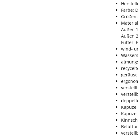
Herstel
Farbe: 
Größen:
Material
Außen 1
Außen 2
Futter, 
wind- u
Wassers
atmungs
recycelt
geräus
ergonom
verstell
verstel
doppelt
Kapuze 
Kapuze
Kinnsch
Belüftu
verstel