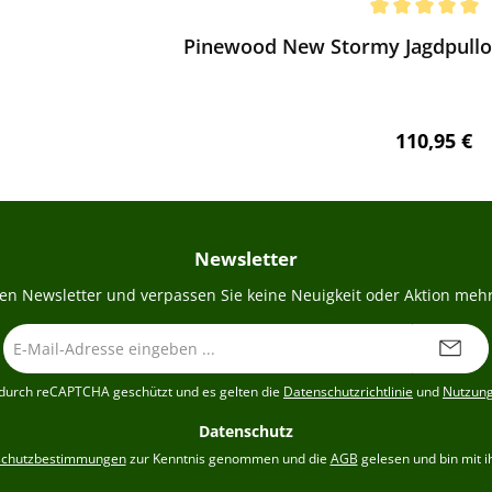
chnittliche Bewertung von 5 von 5 Sternen
Pinewood New Stormy Jagdpullo
Regulärer 
110,95 €
Newsletter
en Newsletter und verpassen Sie keine Neuigkeit oder Aktion mehr
E-
Mail-
Adresse
t durch reCAPTCHA geschützt und es gelten die
Datenschutzrichtlinie
und
Nutzun
*
Datenschutz
schutzbestimmungen
zur Kenntnis genommen und die
AGB
gelesen und bin mit i