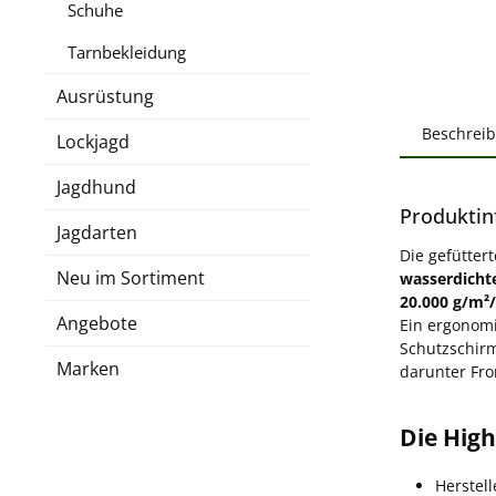
Schuhe
Tarnbekleidung
Ausrüstung
Beschrei
Lockjagd
Jagdhund
Produktin
Jagdarten
Die gefütter
Neu im Sortiment
wasserdich
20.000 g/m²/
Angebote
Ein ergonomi
Schutzschir
Marken
darunter Fr
Die High
Herstell