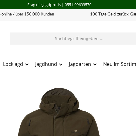
Frag die Jagdprofis
| 0551-99693570
 online / über 150.000 Kunden
100 Tage Geld-zurück-Gar
Lockjagd
Jagdhund
Jagdarten
Neu Im Sorti
erie überspringen