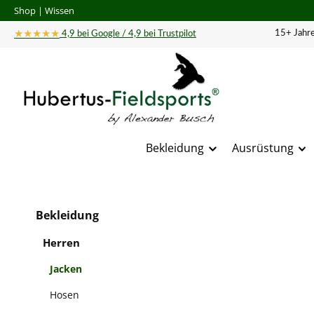
Shop
|
Wissen
 Hauptinhalt springen
Zur Suche springen
Zur Hauptnavigation springen
★★★★★
15+ Jahre
4,9 bei Google / 4,9 bei Trustpilot
Bekleidung
Ausrüstung
Bildergal
Bekleidung
Herren
Jacken
Hosen