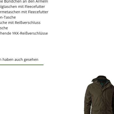
che Bündchen an den Ärmeln
lgtaschen mit Fleecefutter
metaschen mit Fleecefutter
n-Tasche
sche mit Reißverschluss
sche
hende YKK-Reißverschlüsse
n haben auch gesehen
ktgalerie überspringen