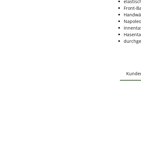
elastis
Front-Ba
Handwär
Napoleo
Innenta
Hasenta
durchge
Kunde
Produ