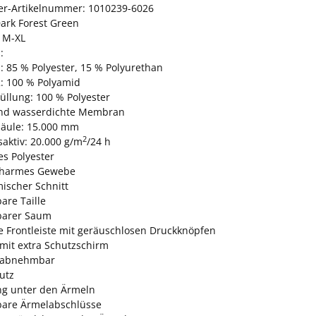
ler-Artikelnummer: 1010239-6026
Dark Forest Green
 M-XL
:
: 85 % Polyester, 15 % Polyurethan
: 100 % Polyamid
Füllung: 100 % Polyester
nd wasserdichte Membran
äule: 15.000 mm
2
aktiv: 20.000 g/m
/24 h
es Polyester
charmes Gewebe
ischer Schnitt
bare Taille
lbarer Saum
e Frontleiste mit geräuschlosen Druckknöpfen
mit extra Schutzschirm
 abnehmbar
utz
ng unter den Ärmeln
lbare Ärmelabschlüsse