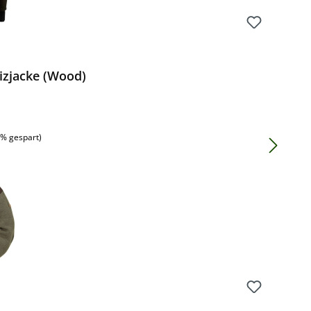
zjacke (Wood)
:
5% gespart)