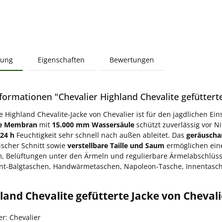
bung
Eigenschaften
Bewertungen
formationen "Chevalier Highland Chevalite gefütterte
te Highland Chevalite-Jacke von Chevalier ist für den jagdlichen E
te Membran
mit
15.000 mm Wassersäule
schützt zuverlässig vor 
24 h
Feuchtigkeit sehr schnell nach außen ableitet. Das
geräusch
scher Schnitt sowie
verstellbare Taille und Saum
ermöglichen ein
m, Belüftungen unter den Ärmeln und regulierbare Ärmelabschlüs
ont-Balgtaschen, Handwärmetaschen, Napoleon-Tasche, Innentasch
land Chevalite gefütterte Jacke von Chevali
er: Chevalier