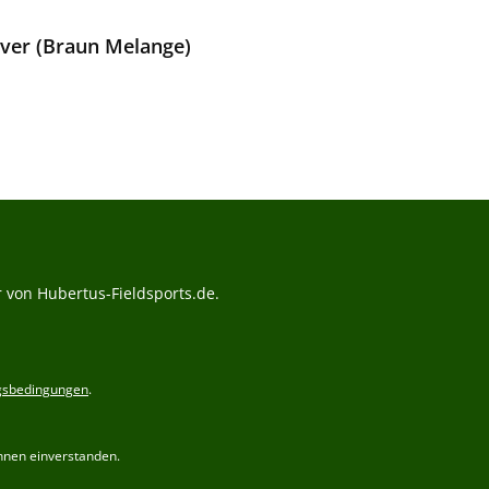
ver (Braun Melange)
Preis:
 von Hubertus-Fieldsports.de.
gsbedingungen
.
hnen einverstanden.