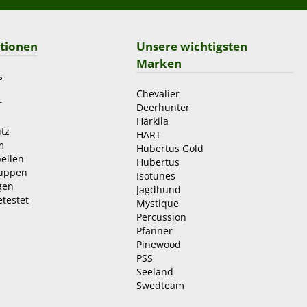
tionen
Unsere wichtigsten
Marken
s
Chevalier
r
Deerhunter
Härkila
tz
HART
m
Hubertus Gold
ellen
Hubertus
ruppen
Isotunes
gen
Jagdhund
etestet
Mystique
Percussion
Pfanner
Pinewood
PSS
Seeland
Swedteam