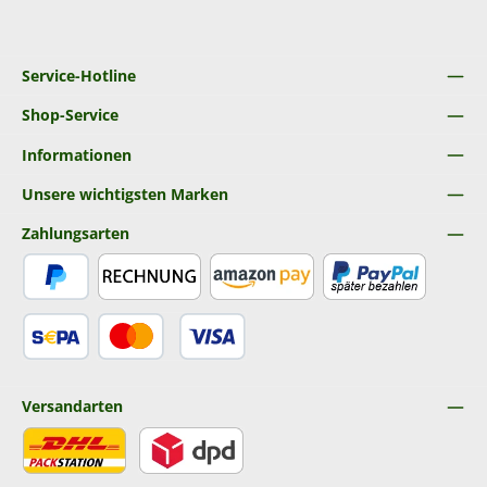
Service-Hotline
Shop-Service
Informationen
Unsere wichtigsten Marken
Zahlungsarten
PayPal
Rechnung
Amazon Pay
Später Bezahlen
SEPA Lastschrift
Kredit- oder Debitkarte
Versandarten
DHL
DPD