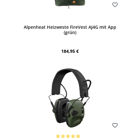
Bewerten
Alpenheat Heizweste FireVest AJ4G mit App
(grün)
Regulärer Preis:
184,95 €
Bewerten