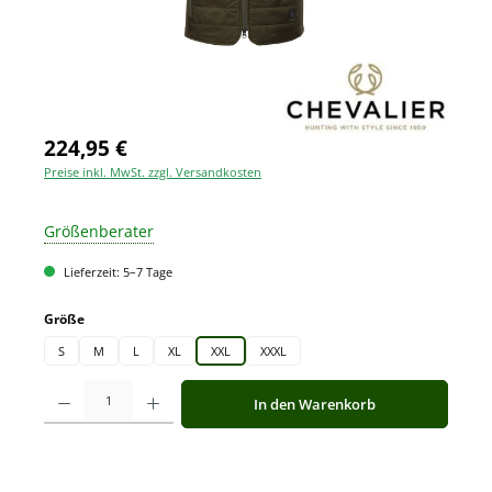
224,95 €
Preise inkl. MwSt. zzgl. Versandkosten
Größenberater
Lieferzeit: 5–7 Tage
auswählen
Größe
S
M
L
XL
XXL
XXXL
Produkt Anzahl: Gib den gewünschten Wert ein oder benutze die Schaltfläche
In den Warenkorb