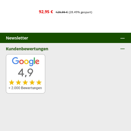
Verkaufspreis:
Regulärer Preis:
92,95 €
129,99 €
(28.49% gespart)
Newsletter
Kundenbewertungen