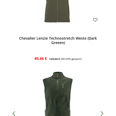
Bewerten
Chevalier Lenzie Technostretch Weste (Dark
Greeen)
Verkaufspreis:
Regulärer Preis:
40,46 €
129,00 €
(68.64% gespart)