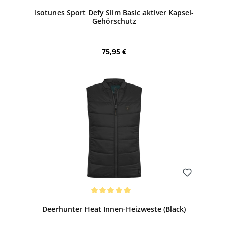
Durchschnittliche Bewertung von 5 von 5 Sternen
Isotunes Sport Defy Slim Basic aktiver Kapsel-
Gehörschutz
Regulärer Preis:
75,95 €
Bewerten
Durchschnittliche Bewertung von 5 von 5 Sternen
Deerhunter Heat Innen-Heizweste (Black)