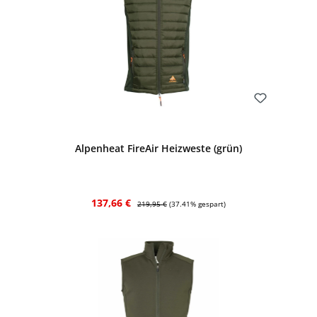
Bewerten
Alpenheat FireAir Heizweste (grün)
Verkaufspreis:
Regulärer Preis:
137,66 €
219,95 €
(37.41% gespart)