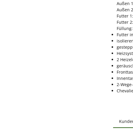
Außen 1
Außen 2
Futter 1
Futter 2
Füllung:
Futter 
isolier
gestepp
Heizsys
2 Heize
geräusc
Frontta
Innenta
2-Wege-
Chevali
Kunde