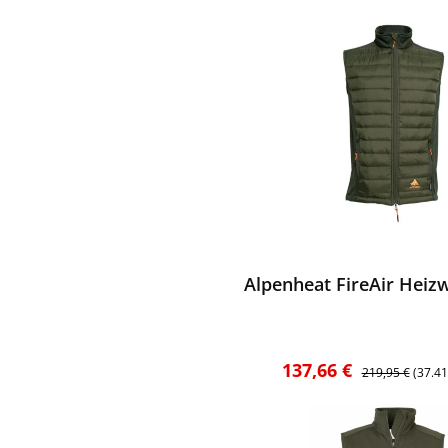
ktgalerie überspringen
ewerten
Alpenheat FireAir Heizw
Verkaufspreis:
Regulärer Preis
137,66 €
219,95 €
(37.4