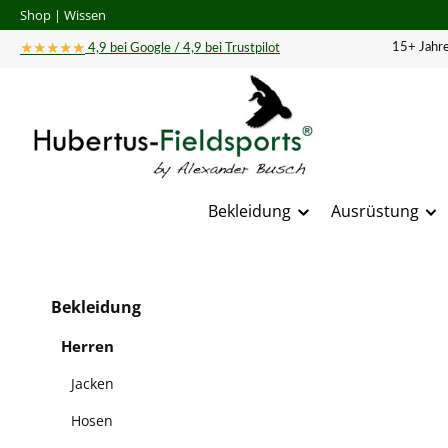
Shop
|
Wissen
 Hauptinhalt springen
Zur Suche springen
Zur Hauptnavigation springen
★★★★★
15+ Jahre
4,9 bei Google / 4,9 bei Trustpilot
Bekleidung
Ausrüstung
Bildergal
Bekleidung
Herren
Jacken
Hosen