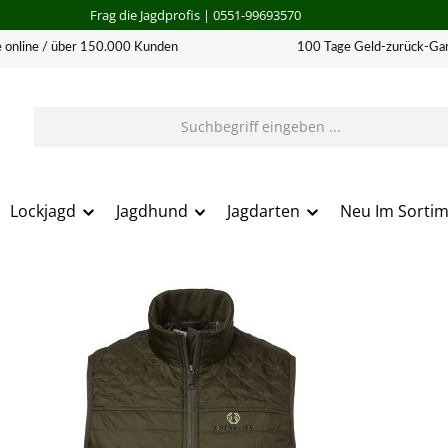
Frag die Jagdprofis
| 0551-99693570
 online / über 150.000 Kunden
100 Tage Geld-zurück-Gar
Lockjagd
Jagdhund
Jagdarten
Neu Im Sorti
erie überspringen