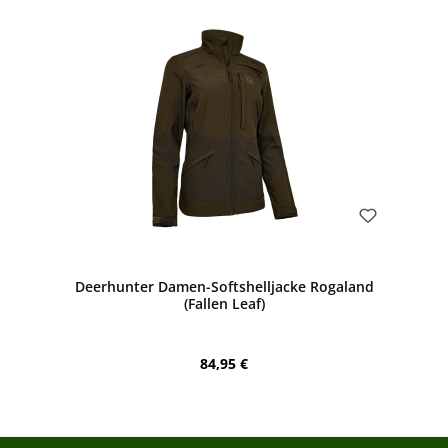
Bewerten
Deerhunter Damen-Softshelljacke Rogaland
(Fallen Leaf)
Regulärer Preis:
84,95 €