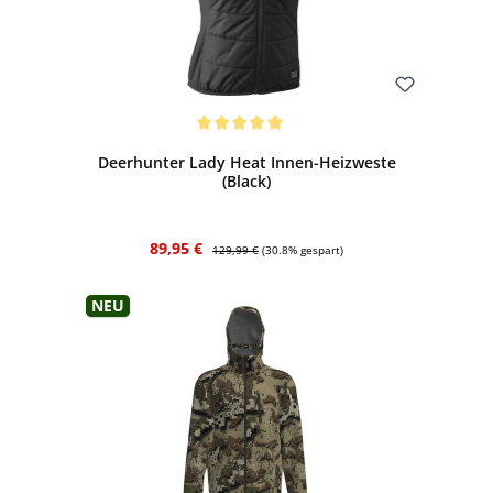
Bewerten
Durchschnittliche Bewertung von 5 von 5 Sternen
Deerhunter Lady Heat Innen-Heizweste
(Black)
Verkaufspreis:
Regulärer Preis:
89,95 €
129,99 €
(30.8% gespart)
Neu