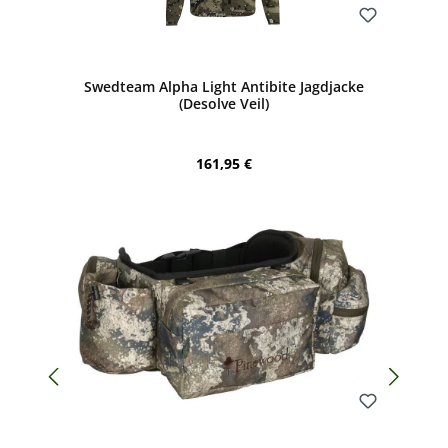
Bewerten
Swedteam Alpha Light Antibite Jagdjacke
(Desolve Veil)
Regulärer Preis:
161,95 €
Bewerten