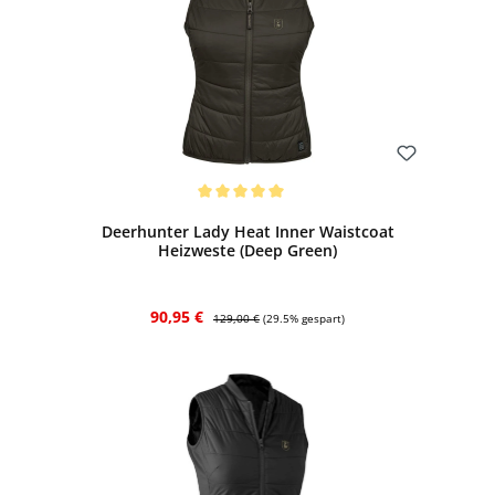
Bewerten
Durchschnittliche Bewertung von 5 von 5 Sternen
Deerhunter Lady Heat Inner Waistcoat
Heizweste (Deep Green)
Verkaufspreis:
Regulärer Preis:
90,95 €
129,00 €
(29.5% gespart)