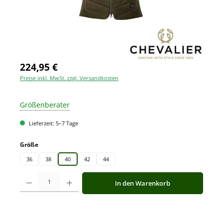
224,95 €
Preise inkl. MwSt. zzgl. Versandkosten
Größenberater
Lieferzeit: 5–7 Tage
auswählen
Größe
36
38
40
42
44
Produkt Anzahl: Gib den gewünschten Wert ein oder benutze die Schaltfläche
In den Warenkorb