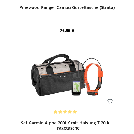
Pinewood Ranger Camou Gürteltasche (Strata)
Regulärer Preis:
76,95 €
Bewerten
Durchschnittliche Bewertung von 5 von 5 Sternen
Set Garmin Alpha 200i K mit Halsung T 20 K +
Tragetasche