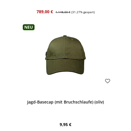
Verkaufspreis:
Regulärer Preis:
789,00 €
1.148,00 €
(31.27% gespart)
Neu
Bewerten
Jagd-Basecap (mit Bruchschlaufe) (oliv)
Regulärer Preis:
9,95 €