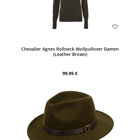
Bewerten
Chevalier Agnes Rollneck Wollpullover Damen
(Leather Brown)
Regulärer Preis:
99,95 €