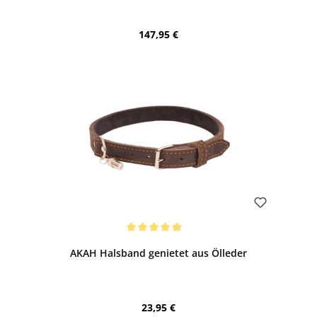
Regulärer Preis:
147,95 €
Bewerten
Durchschnittliche Bewertung von 5 von 5 Sternen
AKAH Halsband genietet aus Ölleder
Regulärer Preis:
23,95 €