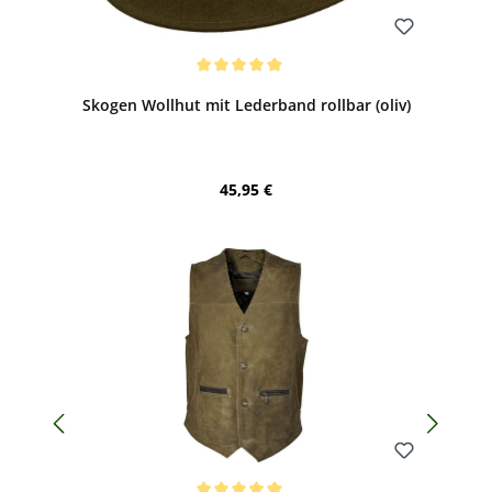
Bewerten
Durchschnittliche Bewertung von 5 von 5 Sternen
Skogen Wollhut mit Lederband rollbar (oliv)
Regulärer Preis:
45,95 €
Bewerten