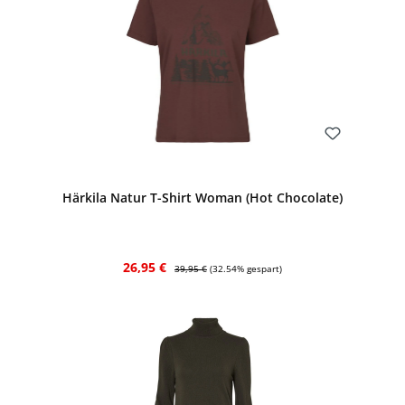
Bewerten
Härkila Natur T-Shirt Woman (Hot Chocolate)
Verkaufspreis:
Regulärer Preis:
26,95 €
39,95 €
(32.54% gespart)