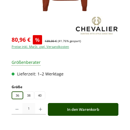
80,96 €
%
139,00 €
(41.76% gespart)
Preise inkl. MwSt. zzgl. Versandkosten
Größenberater
Lieferzeit: 1–2 Werktage
auswählen
Größe
36
38
40
Produkt Anzahl: Gib den gewünschten Wert ein oder benutze die Schaltfläche
In den Warenkorb