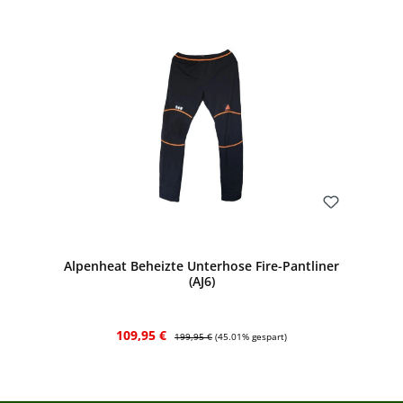
Bewerten
Alpenheat Beheizte Unterhose Fire-Pantliner
(AJ6)
Verkaufspreis:
Regulärer Preis:
109,95 €
199,95 €
(45.01% gespart)