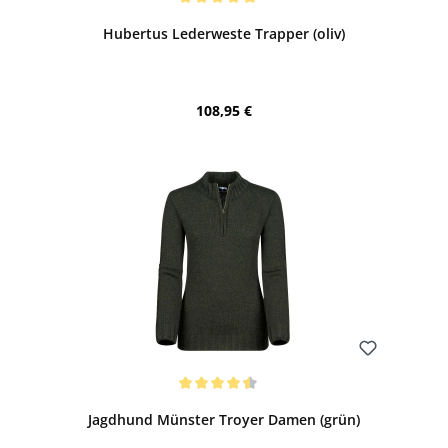
Durchschnittliche Bewertung von 5 von 5 Sternen
Hubertus Lederweste Trapper (oliv)
Regulärer Preis:
108,95 €
Bewerten
Durchschnittliche Bewertung von 4.5 von 5 Sternen
Jagdhund Münster Troyer Damen (grün)