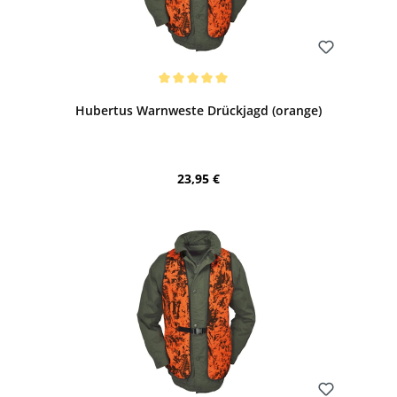
Bewerten
Durchschnittliche Bewertung von 5 von 5 Sternen
Hubertus Warnweste Drückjagd (orange)
Regulärer Preis:
23,95 €