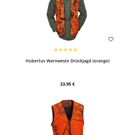
Bewerten
Durchschnittliche Bewertung von 5 von 5 Sternen
Hubertus Warnweste Drückjagd (orange)
Regulärer Preis:
23,95 €