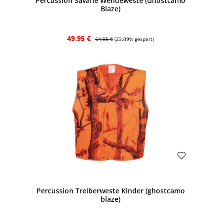
Percussion Savane Wendeweste (Ghostcamo
Blaze)
Verkaufspreis:
Regulärer Preis:
49,95 €
64,95 €
(23.09% gespart)
Bewerten
Percussion Treiberweste Kinder (ghostcamo
blaze)