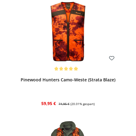
Bewerten
Durchschnittliche Bewertung von 5 von 5 Sternen
Pinewood Hunters Camo-Weste (Strata Blaze)
Verkaufspreis:
Regulärer Preis:
59,95 €
74,95 €
(20.01% gespart)