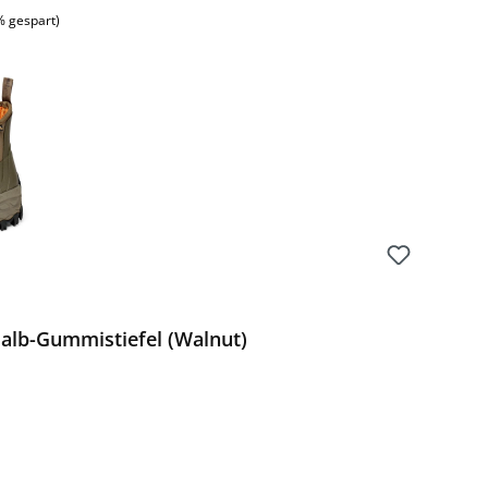
% gespart)
lb-Gummistiefel (Walnut)
Preis: