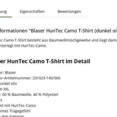
bung
Eigenschaften
Bewertungen
formationen "Blaser HunTec Camo T-Shirt (dunkel ol
c Camo T-Shirt besteht aus Baumwollmischgewebe und liegt damit 
unterlegt mit HunTec-Camo.
er HunTec Camo T-Shirt im Detail
er: Blaser
ler-Artikelnummer: 231023-140/566
unkel oliv
M-3XL
l: 60 % Baumwolle, 40 % Polyester
ls
int mit HunTec-Camo
mes Tragegefühl
ür den Sommer