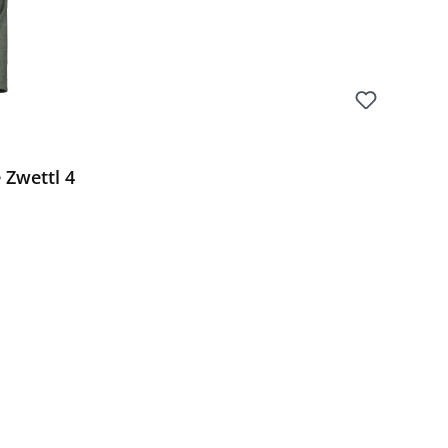
 Zwettl 4
Preis: