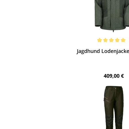
ewerten
chnittliche Bewertung von 5 von 5 Sternen
Jagdhund Lodenjacke
Regulärer 
409,00 €