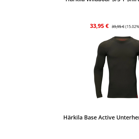
Verkaufspreis:
Regulärer Preis:
33,95 €
39,95 €
(15.02%
ewerten
Härkila Base Active Unterh