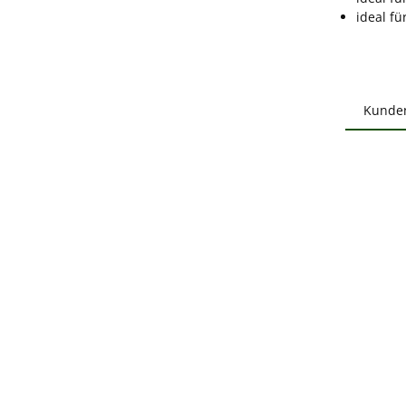
ideal fü
Kunde
Produ
B