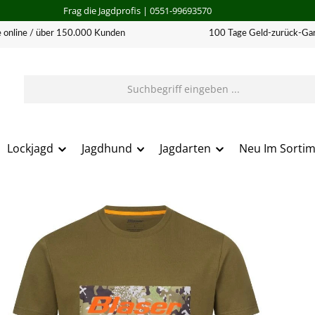
Frag die Jagdprofis
| 0551-99693570
 online / über 150.000 Kunden
100 Tage Geld-zurück-Gar
Lockjagd
Jagdhund
Jagdarten
Neu Im Sorti
erie überspringen