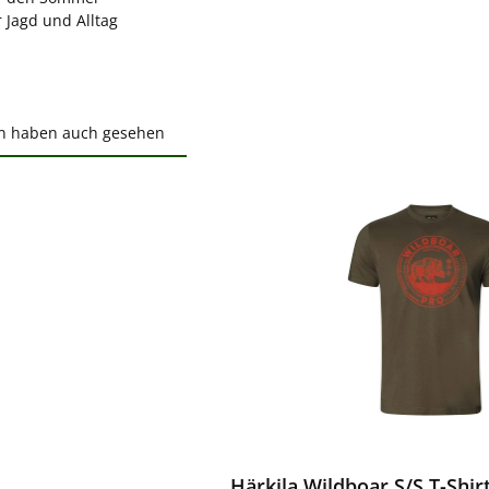
r Jagd und Alltag
n haben auch gesehen
ktgalerie überspringen
ewerten
Härkila Wildboar S/S T-Shir