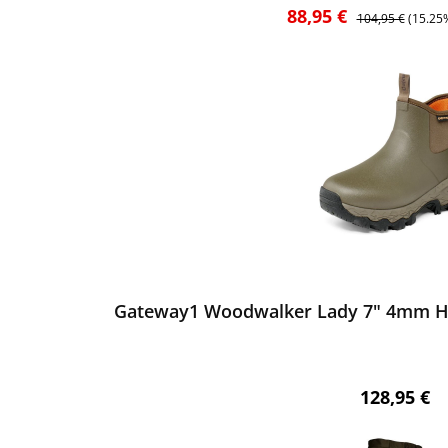
Verkaufspreis:
Regulärer Preis:
88,95 €
104,95 €
(15.25
ewerten
Gateway1 Woodwalker Lady 7" 4mm Ha
Regulärer 
128,95 €