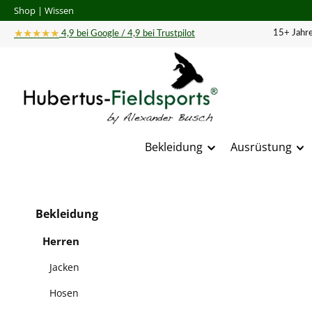
Shop
|
Wissen
 Hauptinhalt springen
Zur Suche springen
Zur Hauptnavigation springen
★★★★★
15+ Jahre
4,9 bei Google / 4,9 bei Trustpilot
Bekleidung
Ausrüstung
Bildergal
Bekleidung
Herren
Jacken
Hosen