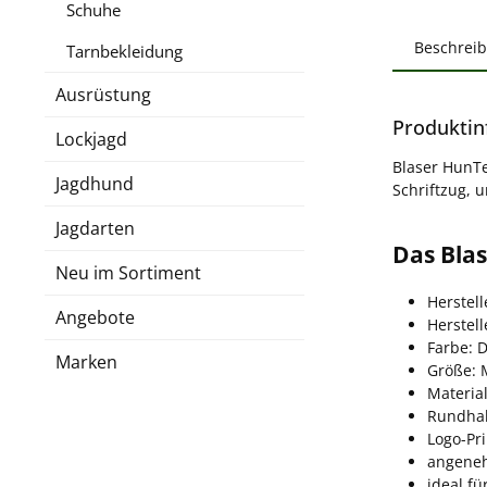
Schuhe
Beschrei
Tarnbekleidung
Ausrüstung
Produktin
Lockjagd
Blaser HunTe
Jagdhund
Schriftzug, 
Jagdarten
Das Blas
Neu im Sortiment
Herstell
Angebote
Herstel
Farbe: D
Marken
Größe: 
Materia
Rundha
Logo-Pr
angeneh
ideal f