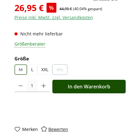
26,95 €
%
44,95 €
(40.04% gespart)
Preise inkl. MwSt. zzgl. Versandkosten
Nicht mehr lieferbar
Größenberater
auswählen
Größe
M
L
XXL
3XL
(Diese Option ist zurzeit nicht verfügbar.)
(Diese Option ist zurzeit nicht verfügbar.)
Produkt Anzahl: Gib den gewünschten Wert ein oder benutz
In den Warenkorb
Merken
Bewerten