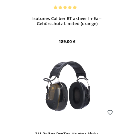
Bewerten
Durchschnittliche Bewertung von 5 von 5 Sternen
Isotunes Caliber BT aktiver In-Ear-
Gehörschutz Limited (orange)
Regulärer Preis:
189,00 €
Bewerten
3M Peltor ProTac Hunter Aktiv-