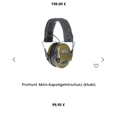
Regulärer Preis:
198,00 €
Bewerten
ProHunt Aktiv-Kapselgehörschutz (khaki)
Regulärer Preis:
99,95 €