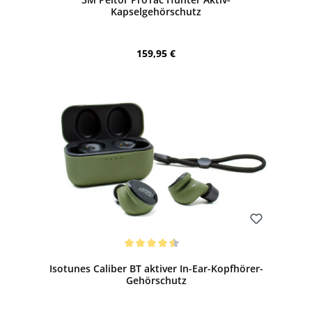
Kapselgehörschutz
Regulärer Preis:
159,95 €
Bewerten
Durchschnittliche Bewertung von 4.44 von 5 Sternen
Isotunes Caliber BT aktiver In-Ear-Kopfhörer-
Gehörschutz