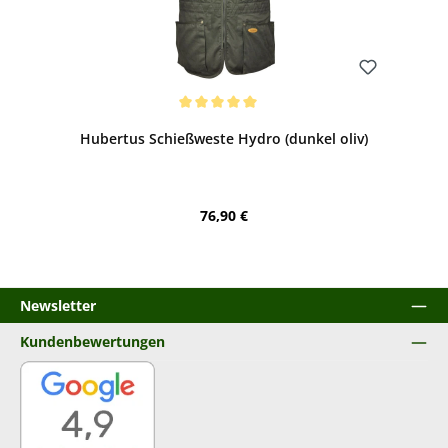
Bewerten
Durchschnittliche Bewertung von 5 von 5 Sternen
Hubertus Schießweste Hydro (dunkel oliv)
Regulärer Preis:
76,90 €
Newsletter
Kundenbewertungen