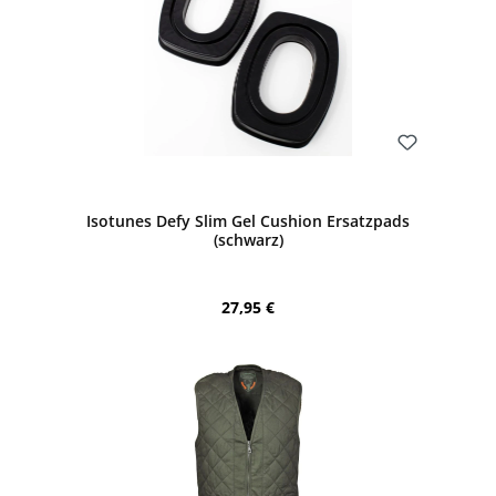
Bewerten
Isotunes Defy Slim Gel Cushion Ersatzpads
(schwarz)
Regulärer Preis:
27,95 €