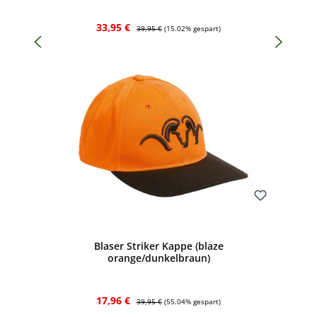
Verkaufspreis:
Regulärer Preis:
33,95 €
39,95 €
(15.02% gespart)
Bewerten
Blaser Striker Kappe (blaze
orange/dunkelbraun)
Verkaufspreis:
Regulärer Preis:
17,96 €
39,95 €
(55.04% gespart)