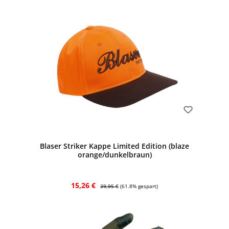
Bewerten
Blaser Striker Kappe Limited Edition (blaze
orange/dunkelbraun)
Verkaufspreis:
Regulärer Preis:
15,26 €
39,95 €
(61.8% gespart)