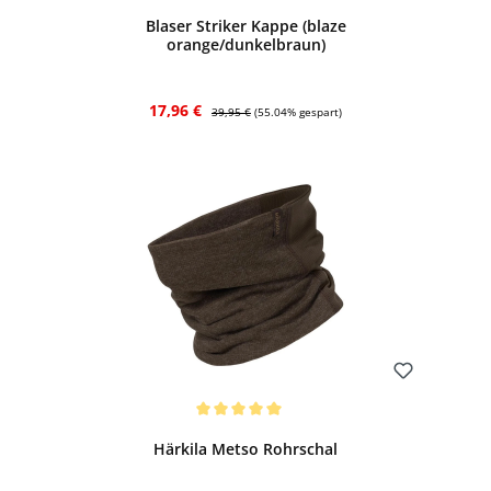
Blaser Striker Kappe (blaze
orange/dunkelbraun)
Verkaufspreis:
Regulärer Preis:
17,96 €
39,95 €
(55.04% gespart)
Bewerten
Durchschnittliche Bewertung von 5 von 5 Sternen
Härkila Metso Rohrschal