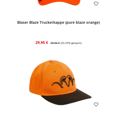
Bewerten
Blaser Blaze Truckerkappe (pure blaze orange)
Verkaufspreis:
Regulärer Preis:
29,95 €
39,95 €
(25.03% gespart)
Bewerten