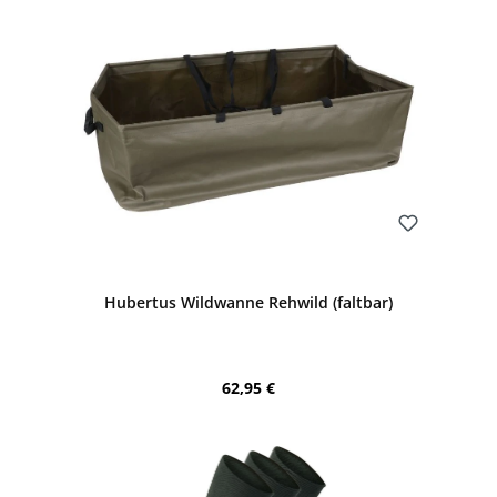
Bewerten
Hubertus Wildwanne Rehwild (faltbar)
Regulärer Preis:
62,95 €