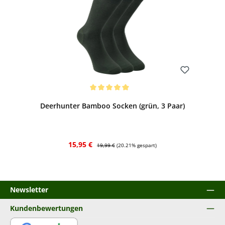
Bewerten
Durchschnittliche Bewertung von 5 von 5 Sternen
Deerhunter Bamboo Socken (grün, 3 Paar)
Verkaufspreis:
Regulärer Preis:
15,95 €
19,99 €
(20.21% gespart)
Newsletter
Kundenbewertungen