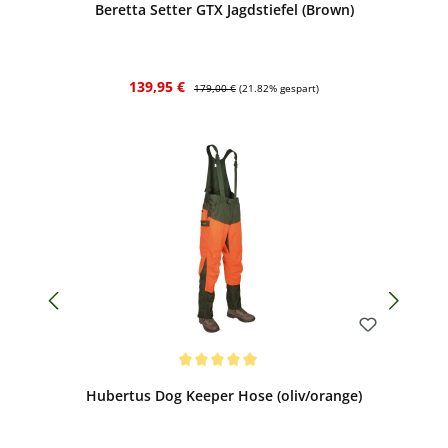
Beretta Setter GTX Jagdstiefel (Brown)
Verkaufspreis:
Regulärer Preis:
139,95 €
179,00 €
(21.82% gespart)
Bewerten
Durchschnittliche Bewertung von 5 von 5 Sternen
Hubertus Dog Keeper Hose (oliv/orange)