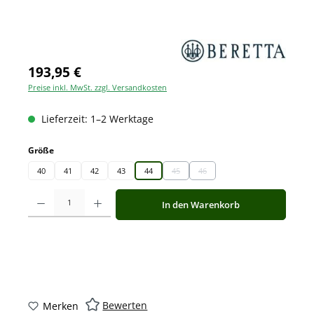
193,95 €
Preise inkl. MwSt. zzgl. Versandkosten
Lieferzeit: 1–2 Werktage
auswählen
Größe
40
41
42
43
44
45
46
(Diese Option ist zurzeit nicht verfügbar.)
(Diese Option ist zurzeit nicht ve
Produkt Anzahl: Gib den gewünschten Wert ein oder benutze die Schaltfläche
In den Warenkorb
Bewerten
Merken