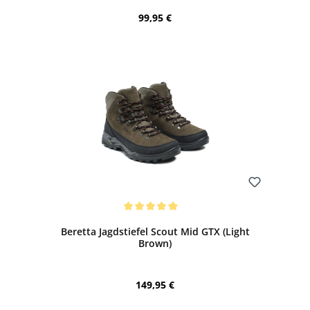
Regulärer Preis:
99,95 €
Bewerten
Durchschnittliche Bewertung von 5 von 5 Sternen
Beretta Jagdstiefel Scout Mid GTX (Light
Brown)
Regulärer Preis:
149,95 €