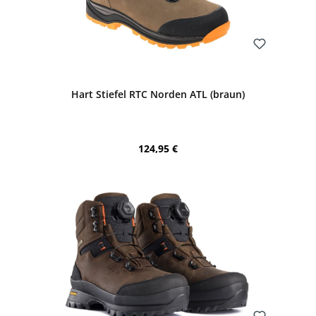
Bewerten
Hart Stiefel RTC Norden ATL (braun)
Regulärer Preis:
124,95 €