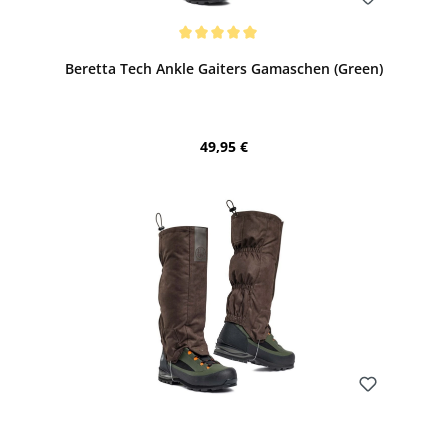
Bewerten
Durchschnittliche Bewertung von 5 von 5 Sternen
Beretta Tech Ankle Gaiters Gamaschen (Green)
Regulärer Preis:
49,95 €
Bewerten