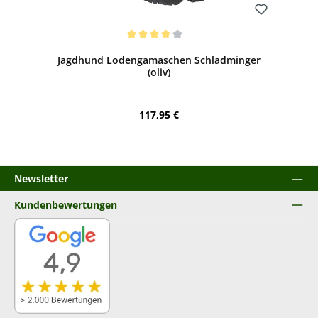
Bewerten
Durchschnittliche Bewertung von 4 von 5 Sternen
Jagdhund Lodengamaschen Schladminger
(oliv)
Regulärer Preis:
117,95 €
Newsletter
Kundenbewertungen