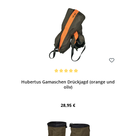
Bewerten
Durchschnittliche Bewertung von 5 von 5 Sternen
Hubertus Gamaschen Drückjagd (orange und
oliv)
Regulärer Preis:
28,95 €