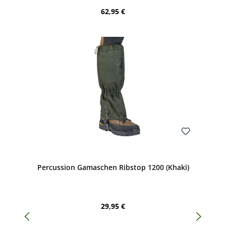
Regulärer Preis:
62,95 €
Bewerten
Percussion Gamaschen Ribstop 1200 (Khaki)
Regulärer Preis:
29,95 €