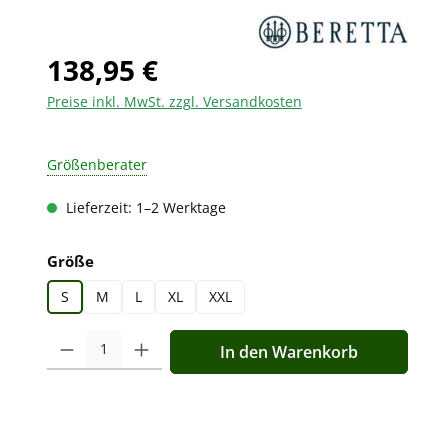
138,95 €
Preise inkl. MwSt. zzgl. Versandkosten
Größenberater
Lieferzeit: 1–2 Werktage
auswählen
Größe
S
M
L
XL
XXL
Produkt Anzahl: Gib den gewünschten Wert ein oder benutz
In den Warenkorb