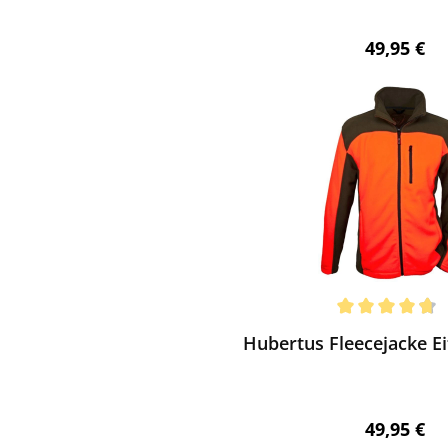
Regulärer 
49,95 €
ewerten
chnittliche Bewertung von 4.83 von 5 Sternen
Hubertus Fleecejacke Ei
Regulärer 
49,95 €