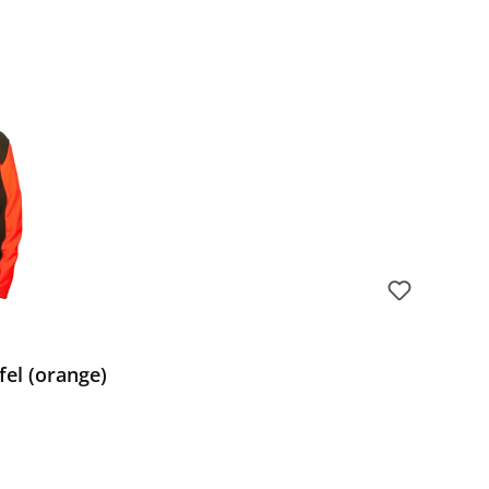
Preis:
fel (orange)
Preis: