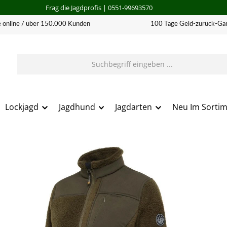
Frag die Jagdprofis
| 0551-99693570
 online / über 150.000 Kunden
100 Tage Geld-zurück-Gar
Lockjagd
Jagdhund
Jagdarten
Neu Im Sorti
erie überspringen