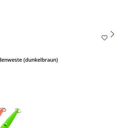
denweste (dunkelbraun)
Preis: