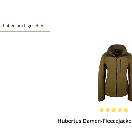
n haben auch gesehen
ktgalerie überspringen
ewerten
chnittliche Bewertung von 5 von 5 Sternen
Hubertus Damen-Fleecejacke E