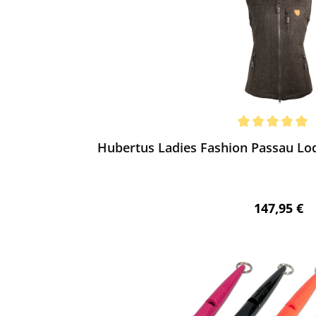
ewerten
chnittliche Bewertung von 5 von 5 Sternen
Hubertus Ladies Fashion Passau Lo
Regulärer 
147,95 €