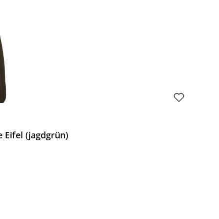
Eifel (jagdgrün)
Preis: