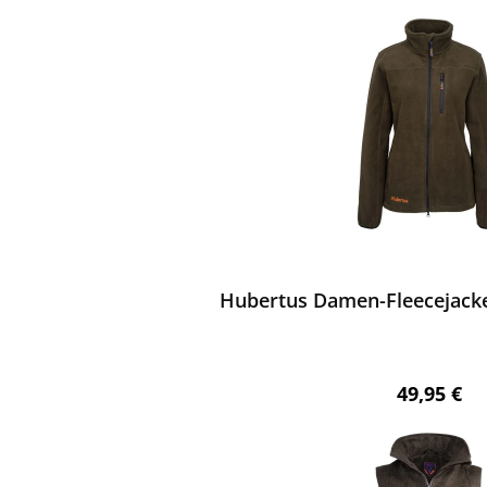
ewerten
Hubertus Damen-Fleecejacke 
Regulärer 
49,95 €