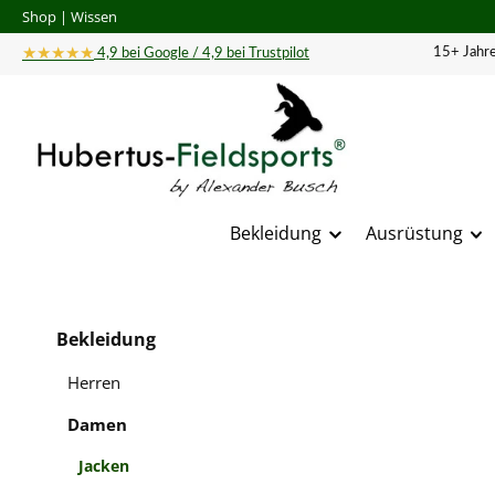
Shop
|
Wissen
 Hauptinhalt springen
Zur Suche springen
Zur Hauptnavigation springen
★★★★★
15+ Jahre
4,9 bei Google / 4,9 bei Trustpilot
Bekleidung
Ausrüstung
Bildergal
Bekleidung
Herren
Damen
Jacken