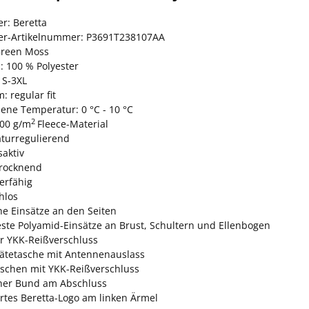
er: Beretta
ler-Artikelnummer: P3691T238107AA
Green Moss
: 100 % Polyester
 S-3XL
: regular fit
ene Temperatur: 0 °C - 10 °C
2
300 g/m
Fleece-Material
turregulierend
aktiv
trocknend
erfähig
hlos
he Einsätze an den Seiten
este Polyamid-Einsätze an Brust, Schultern und Ellenbogen
er YKK-Reißverschluss
ätetasche mit Antennenauslass
aschen mit YKK-Reißverschluss
cher Bund am Abschluss
tes Beretta-Logo am linken Ärmel