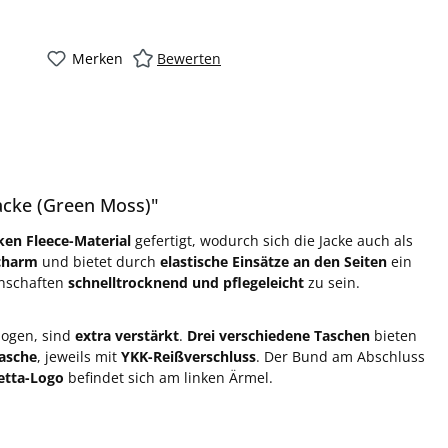
Merken
Bewerten
acke (Green Moss)"
ken Fleece-Material
gefertigt, wodurch sich die Jacke auch als
charm
und bietet durch
elastische Einsätze an den Seiten
ein
enschaften
schnelltrocknend und pflegeleicht
zu sein.
bogen, sind
extra verstärkt
.
Drei verschiedene Taschen
bieten
tasche
, jeweils mit
YKK-Reißverschluss
. Der Bund am Abschluss
etta-Logo
befindet sich am linken Ärmel.