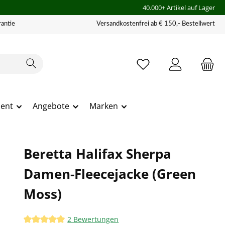
40.000+ Artikel auf Lager
antie
Versandkostenfrei ab € 150,- Bestellwert
ment
Angebote
Marken
Beretta Halifax Sherpa
Damen-Fleecejacke (Green
Moss)
2 Bewertungen
Durchschnittliche Bewertung von 5 von 5 Sternen