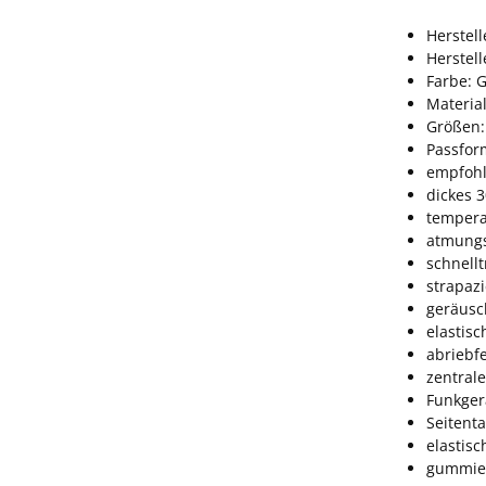
Herstell
Herstel
Farbe: 
Material
Größen:
Passform
empfohl
dickes 
tempera
atmungs
schnell
strapazi
geräusc
elastisc
abriebf
zentral
Funkger
Seitent
elastis
gummier