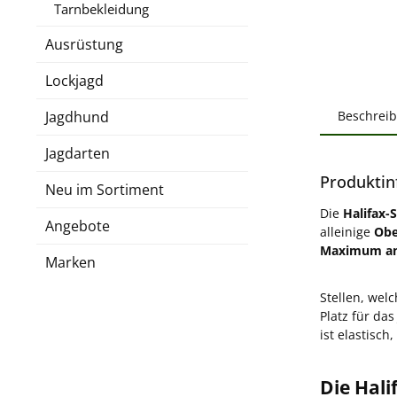
Tarnbekleidung
Ausrüstung
Lockjagd
Jagdhund
Beschrei
Jagdarten
Produktin
Neu im Sortiment
Die
Halifax-
Angebote
alleinige
Obe
Maximum an
Marken
Stellen, wel
Platz für da
ist elastisch
Die Hal