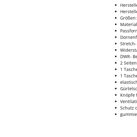
Herstell
Herstel
Größen:
Materia
Passform
Dornenf
Stretch-
Widerst
DWR- Be
2 Seite
1 Tasch
1 Tasch
elastis
Gürtels
Knöpfe 
Ventila
Schutz 
gummier