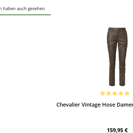
n haben auch gesehen
ktgalerie überspringen
ewerten
chnittliche Bewertung von 5 von 5 Sternen
Chevalier Vintage Hose Dame
Regulärer 
159,95 €