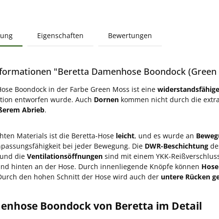
bung
Eigenschaften
Bewertungen
formationen "Beretta Damenhose Boondock (Green
Hose Boondock in der Farbe Green Moss ist eine
widerstandsfähig
tion entworfen wurde. Auch
Dornen
kommen nicht durch die extra
ßerem Abrieb
.
chten Materials ist die Beretta-Hose
leicht
, und es wurde an
Bewegu
npassungsfähigkeit bei jeder Bewegung. Die
DWR-Beschichtung
des
 und die
Ventilationsöffnungen
sind mit einem YKK-Reißverschluss 
und hinten an der Hose. Durch innenliegende Knöpfe können
Hose
Durch den hohen Schnitt der Hose wird auch der
untere Rücken g
enhose Boondock von Beretta im Detail