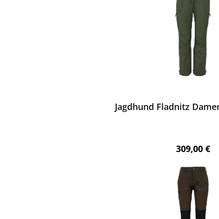
ewerten
Jagdhund Fladnitz Dame
Regulärer 
309,00 €