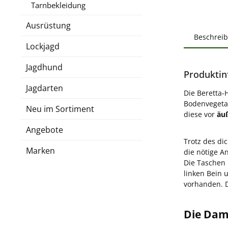
Tarnbekleidung
Ausrüstung
Beschrei
Lockjagd
Jagdhund
Produktin
Jagdarten
Die Beretta-
Bodenvegeta
Neu im Sortiment
diese vor
äu
Angebote
Trotz des di
Marken
die nötige A
Die Taschen
linken Bein 
vorhanden. 
Die Dam