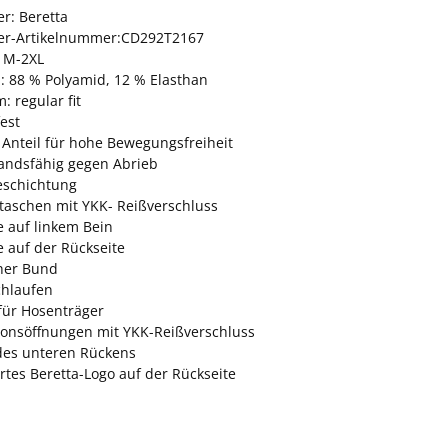
er: Beretta
ler-Artikelnummer:CD292T2167
 M-2XL
l: 88 % Polyamid, 12 % Elasthan
: regular fit
est
 Anteil für hohe Bewegungsfreiheit
andsfähig gegen Abrieb
schichtung
ntaschen mit YKK- Reißverschluss
e auf linkem Bein
e auf der Rückseite
cher Bund
chlaufen
für Hosenträger
tionsöffnungen mit YKK-Reißverschluss
des unteren Rückens
tes Beretta-Logo auf der Rückseite