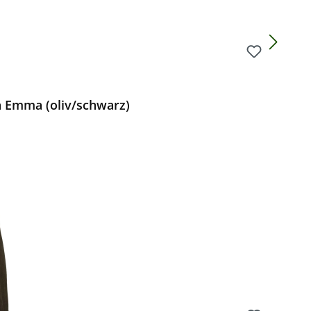
 Emma (oliv/schwarz)
Preis: