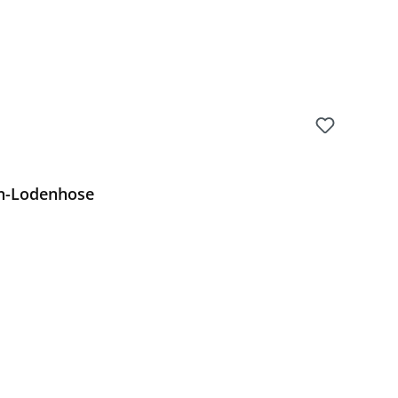
n-Lodenhose
Preis: