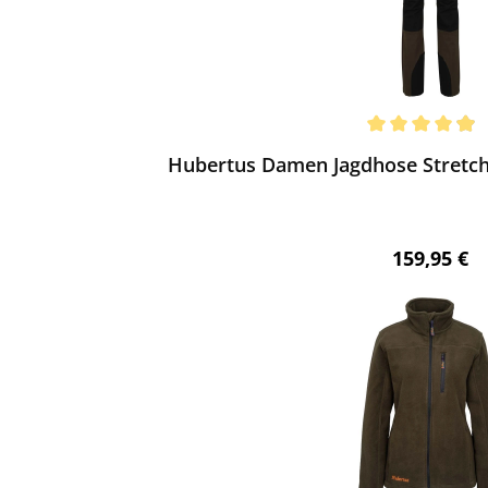
ewerten
chnittliche Bewertung von 4.94 von 5 Sternen
Hubertus Damen Jagdhose Stretch
Regulärer 
159,95 €