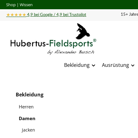
Shop
|
Wissen
 Hauptinhalt springen
Zur Suche springen
Zur Hauptnavigation springen
★★★★★
15+ Jahre
4,9 bei Google / 4,9 bei Trustpilot
Bekleidung
Ausrüstung
Bildergal
Bekleidung
Herren
Damen
Jacken