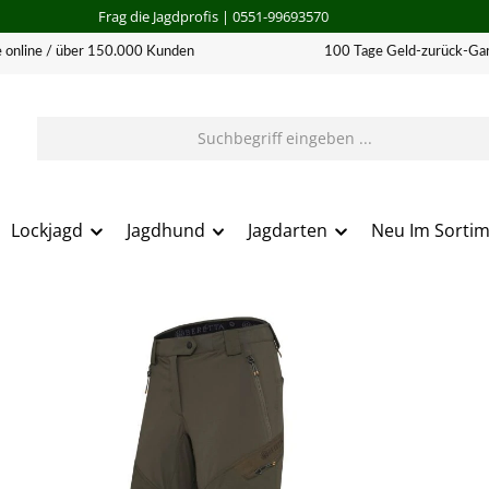
Frag die Jagdprofis
| 0551-99693570
 online / über 150.000 Kunden
100 Tage Geld-zurück-Gar
Lockjagd
Jagdhund
Jagdarten
Neu Im Sorti
erie überspringen