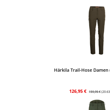
ewerten
Härkila Trail-Hose Damen 
Verkaufspreis:
Regulärer Preis
126,95 €
159,95 €
(20.6