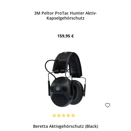
Bewerten
3M Peltor ProTac Hunter Aktiv-
Kapselgehörschutz
Regulärer Preis:
159,95 €
Bewerten
Durchschnittliche Bewertung von 5 von 5 Sternen
Beretta Aktivgehörschutz (Black)