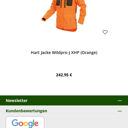
Bewerten
Hart Jacke Wildpro-J XHP (Orange)
Regulärer Preis:
242,95 €
Newsletter
Kundenbewertungen