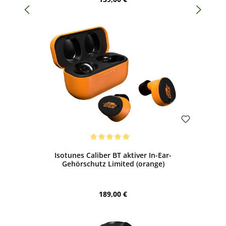
Bewerten
Durchschnittliche Bewertung von 5 von 5 Sternen
Isotunes Caliber BT aktiver In-Ear-
Gehörschutz Limited (orange)
Regulärer Preis:
189,00 €