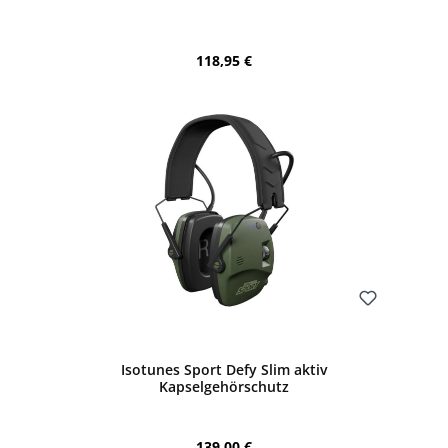
Regulärer Preis:
118,95 €
Bewerten
Isotunes Sport Defy Slim aktiv
Kapselgehörschutz
Regulärer Preis:
139,00 €