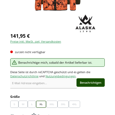
141,95 €
Preise inkl. MwSt. zzgl. Versandkosten
zurzeit nicht verfügbar
Benachrichtige mich, sobald der Artikel lieferbar ist.
Diese Seite ist durch reCAPTCHA geschützt und es gelten die
Datenschutzrichtlinie
und
Nutzungsbedingungen
.
Benachrichtigen
auswählen
Größe
S
M
L
XL
XXL
3XL
4XL
(Diese Option ist zurzeit nicht verfügbar.)
(Diese Option ist zurzeit nicht verfügbar.)
(Diese Option ist zurzeit nicht verfügbar.)
(Diese Option ist zurzeit nicht verfügbar.)
(Diese Option ist zurzeit nicht verfügbar.)
(Diese Option ist zurzeit nicht verfügbar.)
(Diese Option ist zurzeit nicht ve