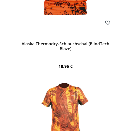
Bewerten
Alaska Thermodry-Schlauchschal (BlindTech
Blaze)
Regulärer Preis:
18,95 €