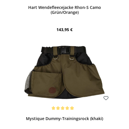
Hart Wendefleecejacke Rhon-S Camo
(Grün/Orange)
Regulärer Preis:
143,95 €
Bewerten
Durchschnittliche Bewertung von 5 von 5 Sternen
Mystique Dummy-Trainingsrock (khaki)