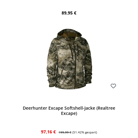
Regulärer Preis:
89,95 €
Bewerten
Deerhunter Excape Softshell-Jacke (Realtree
Excape)
Verkaufspreis:
Regulärer Preis:
97,16 €
199,99 €
(51.42% gespart)