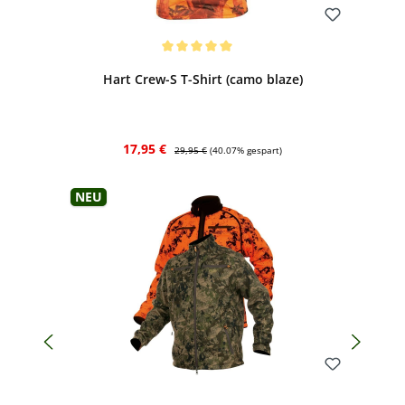
Bewerten
Durchschnittliche Bewertung von 5 von 5 Sternen
Hart Crew-S T-Shirt (camo blaze)
Verkaufspreis:
Regulärer Preis:
17,95 €
29,95 €
(40.07% gespart)
Neu
Bewerten