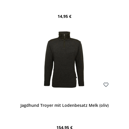
Regulärer Preis:
14,95 €
Bewerten
Jagdhund Troyer mit Lodenbesatz Melk (oliv)
Regulärer Preis:
154,95 €