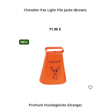
Chevalier Pax Light Pile Jacke (Brown)
Regulärer Preis:
71,95 €
Neu
Bewerten
ProHunt Hundeglocke (Orange)