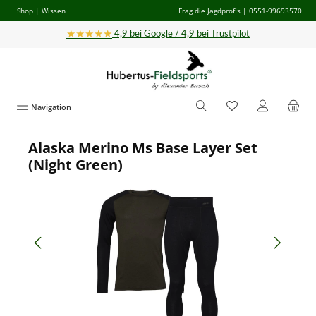
Shop
|
Wissen
Frag die Jagdprofis
| 0551-99693570
Zum Hauptinhalt springen
★★★★★
4,9 bei Google / 4,9 bei Trustpilot
Navigation
Alaska Merino Ms Base Layer Set
Bildergalerie überspringen
(Night Green)