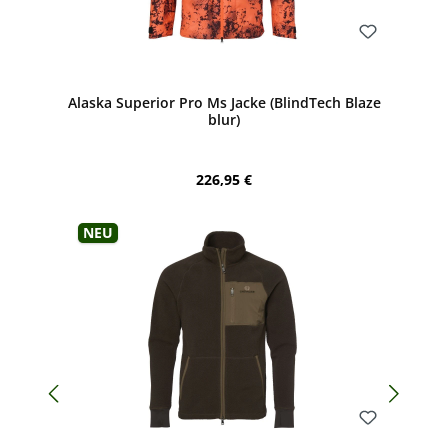
Bewerten
Alaska Superior Pro Ms Jacke (BlindTech Blaze
blur)
Regulärer Preis:
226,95 €
Neu
Bewerten