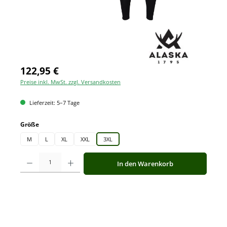
122,95 €
Preise inkl. MwSt. zzgl. Versandkosten
Lieferzeit: 5–7 Tage
auswählen
Größe
M
L
XL
XXL
3XL
Produkt Anzahl: Gib den gewünschten Wert ein oder benutze die Schaltfläche
In den Warenkorb