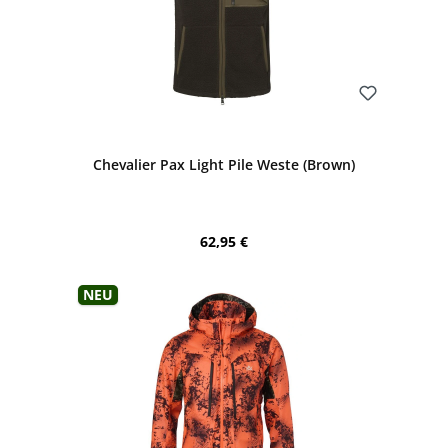
Bewerten
Chevalier Pax Light Pile Weste (Brown)
Regulärer Preis:
62,95 €
Neu