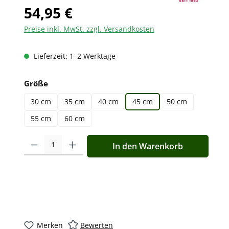
54,95 €
Preise inkl. MwSt. zzgl. Versandkosten
Lieferzeit: 1–2 Werktage
auswählen
Größe
30 cm
35 cm
40 cm
45 cm
50 cm
55 cm
60 cm
Produkt Anzahl: Gib den gewünschten Wert ein oder benutz
In den Warenkorb
Merken
Bewerten