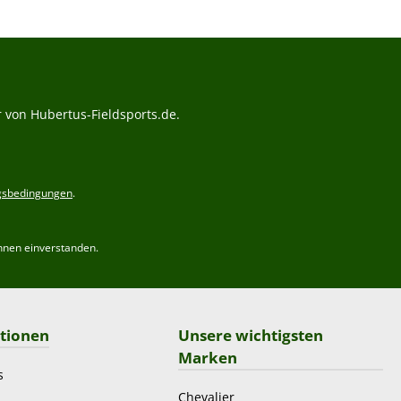
 von Hubertus-Fieldsports.de.
gsbedingungen
.
hnen einverstanden.
tionen
Unsere wichtigsten
Marken
s
Chevalier