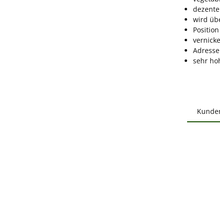
dezente
wird üb
Positio
vernick
Adresse
sehr ho
Kunde
Produ