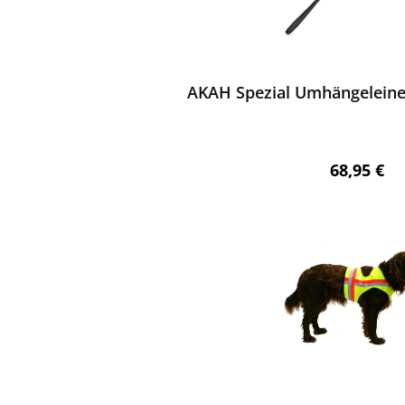
ewerten
AKAH Spezial Umhängeleine 
Regulärer 
68,95 €
ewerten