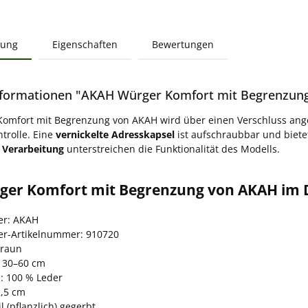
bung
Eigenschaften
Bewertungen
formationen "AKAH Würger Komfort mit Begrenzun
omfort mit Begrenzung von AKAH wird über einen Verschluss ange
trolle. Eine
vernickelte Adresskapsel
ist aufschraubbar und biete
 Verarbeitung
unterstreichen die Funktionalität des Modells.
ger Komfort mit Begrenzung von AKAH im D
ler: AKAH
ler-Artikelnummer: 910720
Braun
 30–60 cm
l: 100 % Leder
2,5 cm
l (pflanzlich) gegerbt