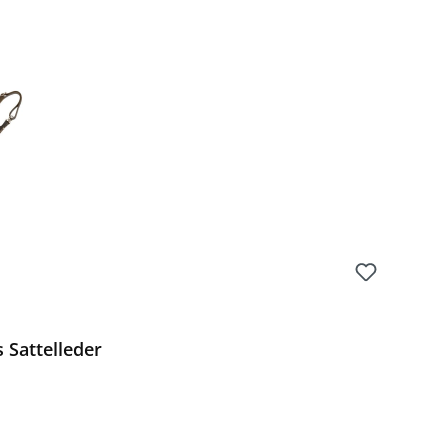
Preis:
Sattelleder
Preis: