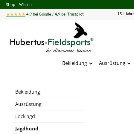
Shop
|
Wissen
 Hauptinhalt springen
Zur Suche springen
Zur Hauptnavigation springen
★★★★★
15+ Jahre
4,9 bei Google / 4,9 bei Trustpilot
Bekleidung
Ausrüstung
Bildergal
Bekleidung
Ausrüstung
Lockjagd
Jagdhund