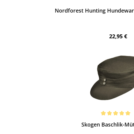
Nordforest Hunting Hundewar
Regulärer 
22,95 €
ewerten
chnittliche Bewertung von 5 von 5 Sternen
Skogen Baschlik-Mütz