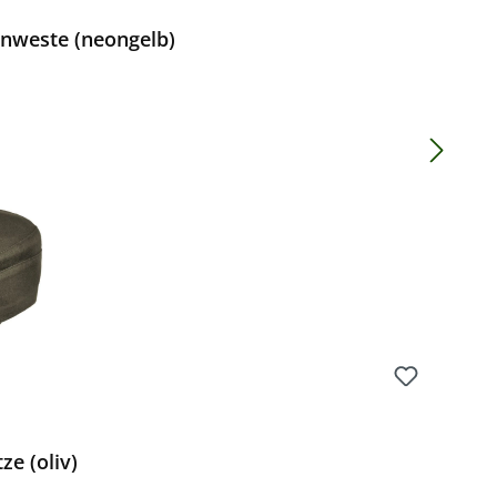
nweste (neongelb)
Preis:
e (oliv)