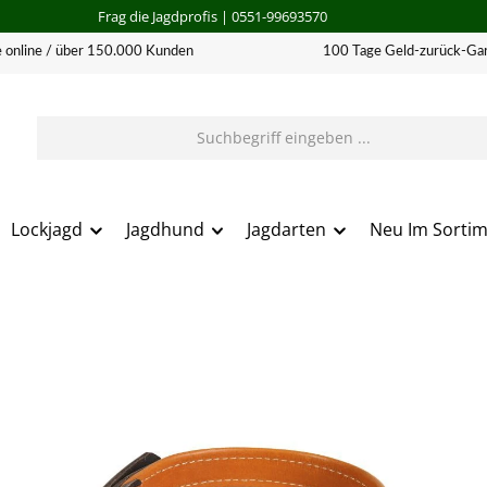
Frag die Jagdprofis
| 0551-99693570
 online / über 150.000 Kunden
100 Tage Geld-zurück-Gar
Lockjagd
Jagdhund
Jagdarten
Neu Im Sorti
erie überspringen