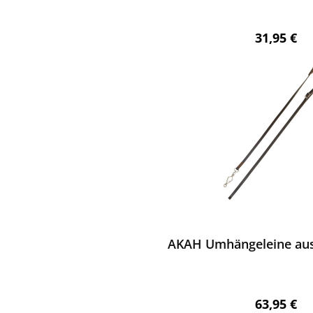
Regulärer 
31,95 €
ewerten
AKAH Umhängeleine aus 
Regulärer 
63,95 €