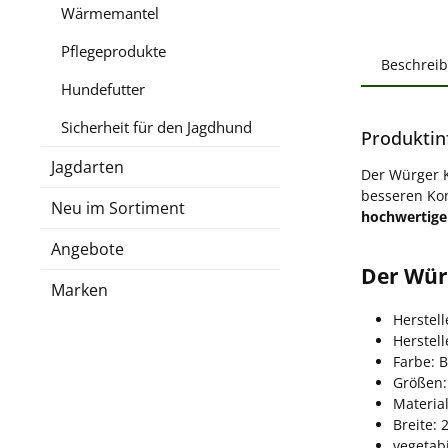
Wärmemantel
Pflegeprodukte
Beschrei
Hundefutter
Sicherheit für den Jagdhund
Produktin
Jagdarten
Der Würger K
besseren Kon
Neu im Sortiment
hochwertige
Angebote
Der Wür
Marken
Herstel
Herstel
Farbe: 
Größen:
Materia
Breite: 
vegetabi