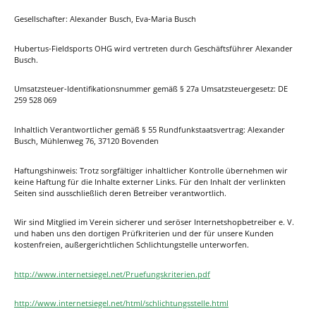
Gesellschafter: Alexander Busch, Eva-Maria Busch
Hubertus-Fieldsports OHG wird vertreten durch Geschäftsführer Alexander
Busch.
Umsatzsteuer-Identifikationsnummer gemäß § 27a Umsatzsteuergesetz: DE
259 528 069
Inhaltlich Verantwortlicher gemäß § 55 Rundfunkstaatsvertrag: Alexander
Busch, Mühlenweg 76, 37120 Bovenden
Haftungshinweis: Trotz sorgfältiger inhaltlicher Kontrolle übernehmen wir
keine Haftung für die Inhalte externer Links. Für den Inhalt der verlinkten
Seiten sind ausschließlich deren Betreiber verantwortlich.
Wir sind Mitglied im Verein sicherer und seröser Internetshopbetreiber e. V.
und haben uns den dortigen Prüfkriterien und der für unsere Kunden
kostenfreien, außergerichtlichen Schlichtungstelle unterworfen.
http://www.internetsiegel.net/Pruefungskriterien.pdf
http://www.internetsiegel.net/html/schlichtungsstelle.html