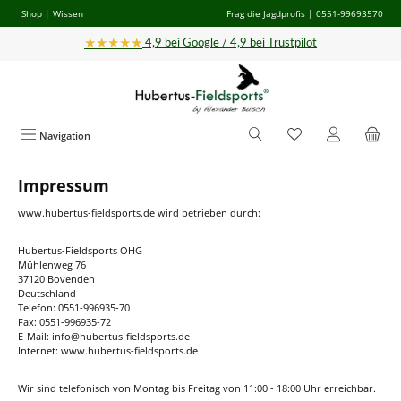
Shop
|
Wissen
Frag die Jagdprofis
| 0551-99693570
Zum Hauptinhalt springen
★★★★★
4,9 bei Google / 4,9 bei Trustpilot
Navigation
Impressum
www.hubertus-fieldsports.de wird betrieben durch:
Hubertus-Fieldsports OHG
Mühlenweg 76
37120 Bovenden
Deutschland
Telefon: 0551-996935-70
Fax: 0551-996935-72
E-Mail: info@hubertus-fieldsports.de
Internet: www.hubertus-fieldsports.de
Wir sind telefonisch von Montag bis Freitag von 11:00 - 18:00 Uhr erreichbar.