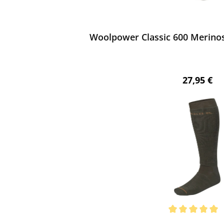
ewerten
Woolpower Classic 600 Merinos
Regulärer 
27,95 €
ewerten
chnittliche Bewertung von 5 von 5 Sternen