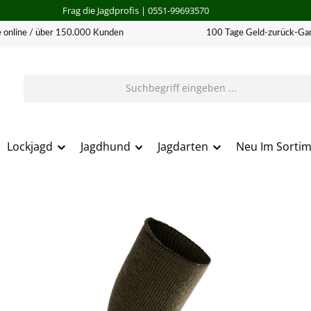
Frag die Jagdprofis
| 0551-99693570
 online / über 150.000 Kunden
100 Tage Geld-zurück-Gar
Lockjagd
Jagdhund
Jagdarten
Neu Im Sorti
erie überspringen