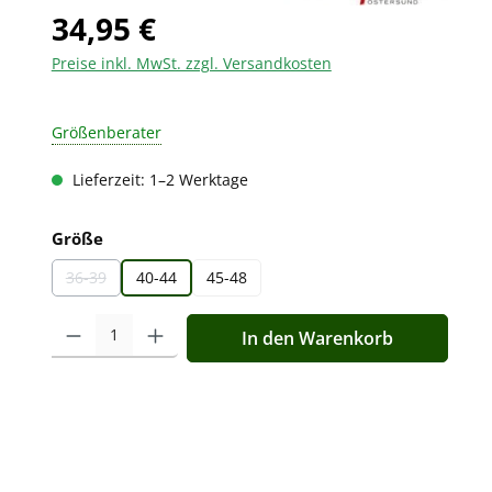
34,95 €
Preise inkl. MwSt. zzgl. Versandkosten
Größenberater
Lieferzeit: 1–2 Werktage
auswählen
Größe
36-39
40-44
45-48
(Diese Option ist zurzeit nicht verfügbar.)
Produkt Anzahl: Gib den gewünschten Wert ein oder benutz
In den Warenkorb