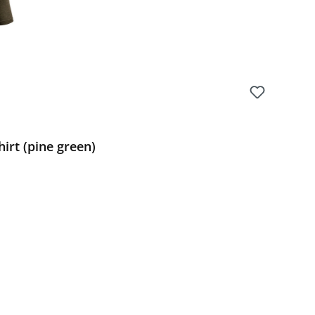
irt (pine green)
Preis: