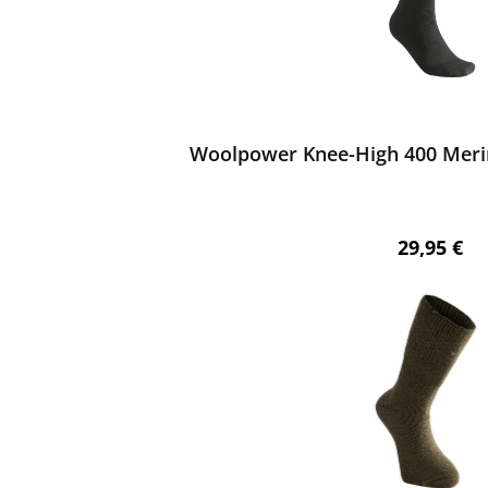
ewerten
Woolpower Knee-High 400 Meri
Regulärer 
29,95 €