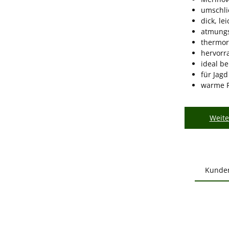
umschli
dick, lei
atmungs
thermor
hervorr
ideal be
für Jag
warme F
Weite
Kunde
Produ