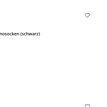
nosocken (schwarz)
Preis: