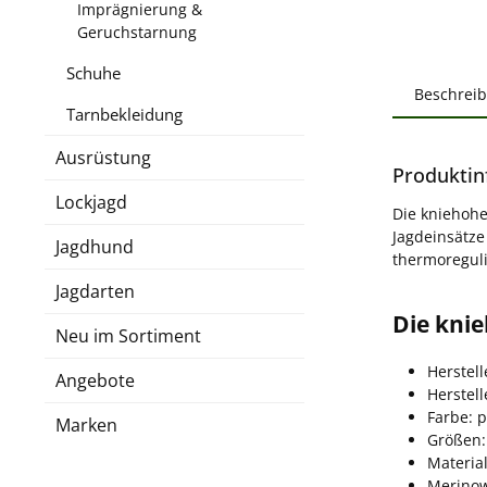
Imprägnierung &
Geruchstarnung
Schuhe
Beschrei
Tarnbekleidung
Ausrüstung
Produktin
Lockjagd
Die kniehohe
Jagdeinsätze
Jagdhund
thermoreguli
Jagdarten
Die kni
Neu im Sortiment
Herstel
Angebote
Herstel
Farbe: 
Marken
Größen:
Materia
Merinow