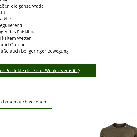
eßen die ganze Wade
cht
aktiv
egulierend
agendes Fußklima
i kaltem Wetter
d und Outdoor
üße auch bei geringer Bewegung
re Produkte der Serie Woolpower 600
n haben auch gesehen
ktgalerie überspringen