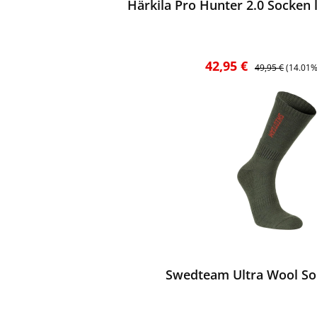
Härkila Pro Hunter 2.0 Socken
Verkaufspreis:
Regulärer Preis:
42,95 €
49,95 €
(14.01%
ewerten
Swedteam Ultra Wool So