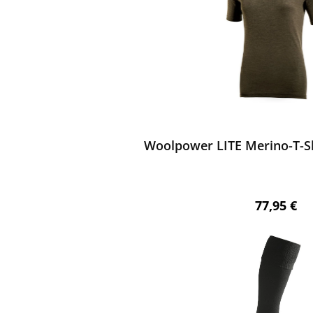
ewerten
Woolpower LITE Merino-T-Sh
Regulärer 
77,95 €