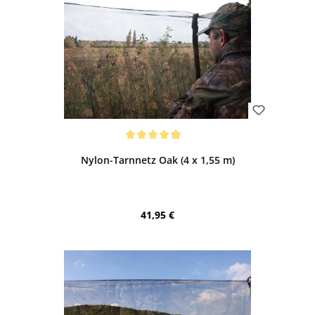
Bewerten
Durchschnittliche Bewertung von 4.9 von 5 Sternen
Nylon-Tarnnetz Oak (4 x 1,55 m)
Regulärer Preis:
41,95 €