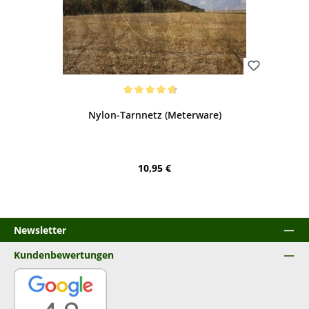
Bewerten
Durchschnittliche Bewertung von 4.81 von 5 Sternen
Nylon-Tarnnetz (Meterware)
Regulärer Preis:
10,95 €
Newsletter
Kundenbewertungen