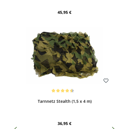
Regulärer Preis:
45,95 €
Bewerten
Durchschnittliche Bewertung von 4.38 von 5 Sternen
Tarnnetz Stealth (1,5 x 4 m)
Regulärer Preis:
36,95 €