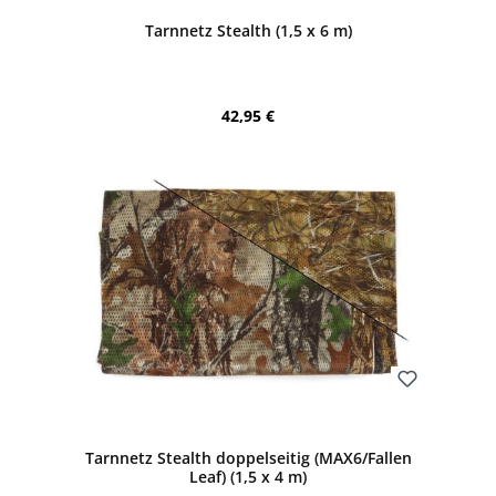
Durchschnittliche Bewertung von 4.6 von 5 Sternen
Tarnnetz Stealth (1,5 x 6 m)
Regulärer Preis:
42,95 €
Bewerten
Tarnnetz Stealth doppelseitig (MAX6/Fallen
Leaf) (1,5 x 4 m)