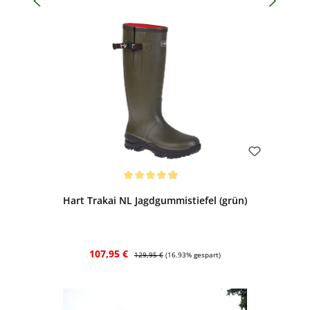
Bewerten
Durchschnittliche Bewertung von 4.94 von 5 Sternen
Hart Trakai NL Jagdgummistiefel (grün)
Verkaufspreis:
Regulärer Preis:
107,95 €
129,95 €
(16.93% gespart)