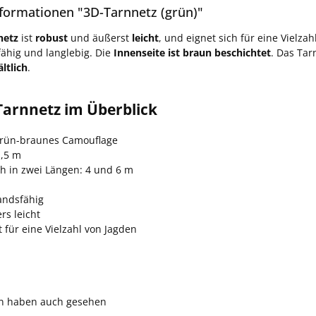
formationen "3D-Tarnnetz (grün)"
netz
ist
robust
und äußerst
leicht
, und eignet sich für eine Vielza
ähig und langlebig. Die
Innenseite ist braun beschichtet
. Das Tar
ltlich
.
Tarnnetz im Überblick
grün-braunes Camouflage
1,5 m
ch in zwei Längen: 4 und 6 m
andsfähig
rs leicht
 für eine Vielzahl von Jagden
n haben auch gesehen