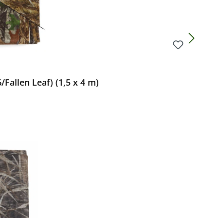
Fallen Leaf) (1,5 x 4 m)
Preis: