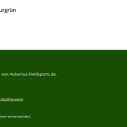
urgrün
Preis:
 von Hubertus-Fieldsports.de.
gsbedingungen
.
hnen einverstanden.