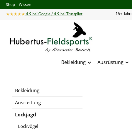
Shop
|
Wissen
 Hauptinhalt springen
Zur Suche springen
Zur Hauptnavigation springen
★★★★★
15+ Jahre
4,9 bei Google / 4,9 bei Trustpilot
Bekleidung
Ausrüstung
Bildergal
Bekleidung
Ausrüstung
Lockjagd
Lockvögel