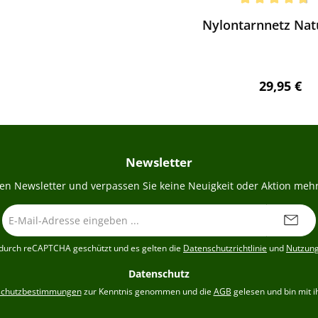
chnittliche Bewertung von 4.67 von 5 Sternen
Nylontarnnetz Nat
Regulärer 
29,95 €
Newsletter
en Newsletter und verpassen Sie keine Neuigkeit oder Aktion mehr
E-
Mail-
Adresse
t durch reCAPTCHA geschützt und es gelten die
Datenschutzrichtlinie
und
Nutzun
*
Datenschutz
schutzbestimmungen
zur Kenntnis genommen und die
AGB
gelesen und bin mit i