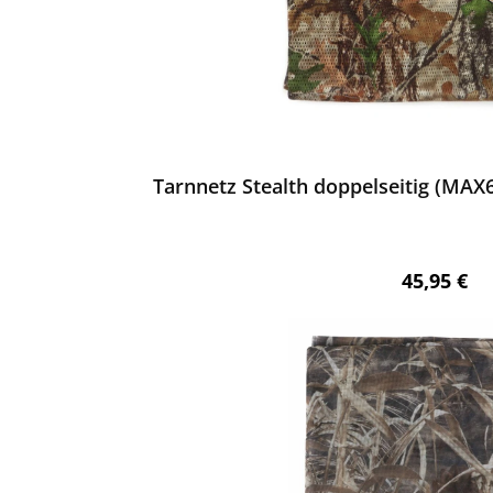
ewerten
Tarnnetz Stealth doppelseitig (MAX6/
Regulärer 
45,95 €