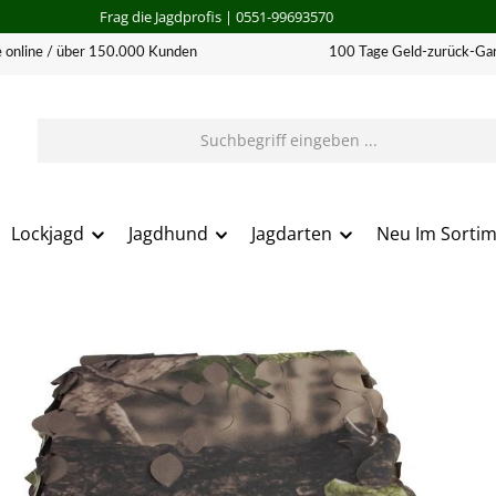
Frag die Jagdprofis
| 0551-99693570
 online / über 150.000 Kunden
100 Tage Geld-zurück-Gar
Lockjagd
Jagdhund
Jagdarten
Neu Im Sorti
erie überspringen