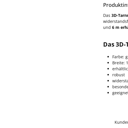
Produktin
Das
3D-Tarn
widerstandsf
und
6 m erhä
Das 3D-
Farbe: 
Breite: 
erhältli
robust
widerst
besonde
geeignet
Kunde