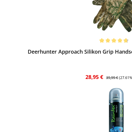
ewerten
chnittliche Bewertung von 4.79 von 5 Sternen
Deerhunter Approach Silikon Grip Hands
Verkaufspreis:
Regulärer Preis:
28,95 €
39,99 €
(27.61%