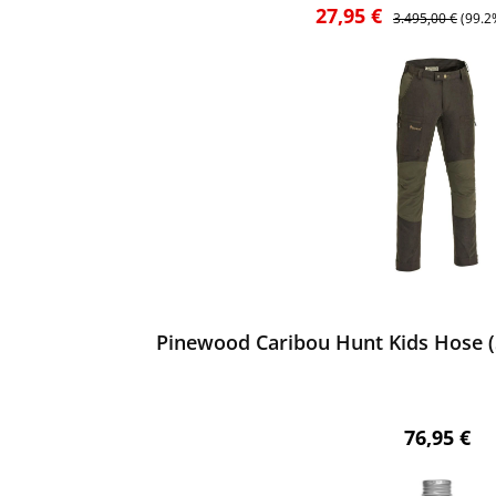
Verkaufspreis:
Regulärer Preis:
27,95 €
3.495,00 €
(99.2
ewerten
Pinewood Caribou Hunt Kids Hose (
Regulärer 
76,95 €