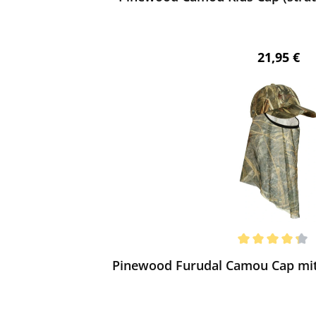
Regulärer 
21,95 €
ewerten
chnittliche Bewertung von 4.19 von 5 Sternen
Pinewood Furudal Camou Cap mit