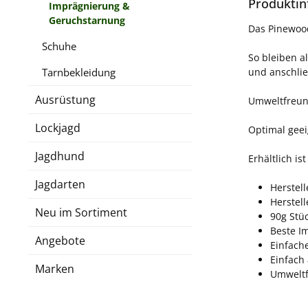
Produktin
Imprägnierung &
Geruchstarnung
Das Pinewood
Schuhe
So bleiben a
und anschli
Tarnbekleidung
Ausrüstung
Umweltfreund
Lockjagd
Optimal geei
Jagdhund
Erhältlich i
Jagdarten
Herstel
Herstel
Neu im Sortiment
90g Stü
Beste I
Angebote
Einfach
Einfach
Marken
Umweltf