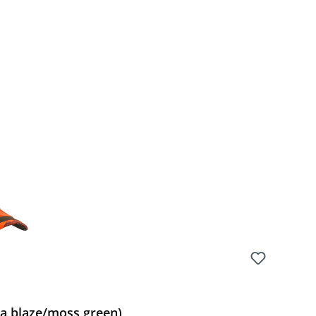
a blaze/moss green)