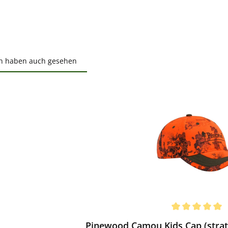
n haben auch gesehen
ktgalerie überspringen
ewerten
chnittliche Bewertung von 5 von 5 Sternen
Pinewood Camou Kids Cap (strat