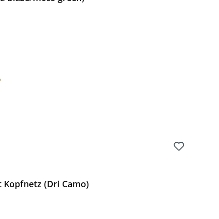
Preis:
 Kopfnetz (Dri Camo)