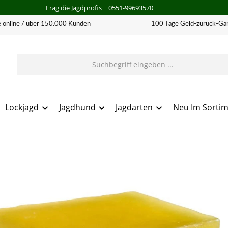
Frag die Jagdprofis
| 0551-99693570
 online / über 150.000 Kunden
100 Tage Geld-zurück-Gar
Lockjagd
Jagdhund
Jagdarten
Neu Im Sorti
erie überspringen