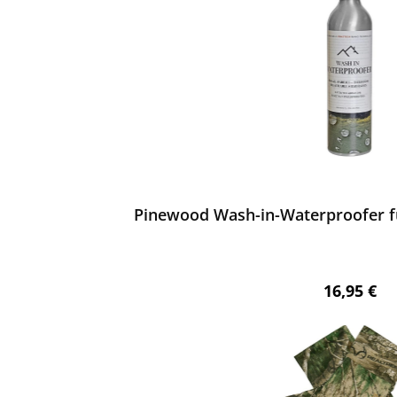
ewerten
Pinewood Wash-in-Waterproofer f
Regulärer 
16,95 €