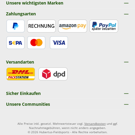
Unsere wichtigsten Marken
Zahlungsarten
PayPal
Rechnung
Amazon Pay
Später Bezahlen
SEPA Lastschrift
Kredit- oder Debitkarte
Versandarten
DHL
DPD
Sicher Einkaufen
Unsere Communities
Alle Preise inkl. gesetzl. Mehrwertsteuer zzgl.
Versandkosten
und ggf.
Nachnahmegebühren, wenn nicht anders angegeben.
© 2026 Hubertus-Fieldsports - Alle Rechte vorbehalten.