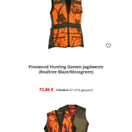
Bewerten
Pinewood Hunting Damen-Jagdweste
(Realtree Blaze/Mossgreen)
Verkaufspreis:
Regulärer Preis:
72,86 €
149,95 €
(51.41% gespart)