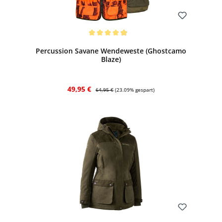
Bewerten
Durchschnittliche Bewertung von 4.92 von 5 Sternen
Percussion Savane Wendeweste (Ghostcamo
Blaze)
Verkaufspreis:
Regulärer Preis:
49,95 €
64,95 €
(23.09% gespart)
Bewerten