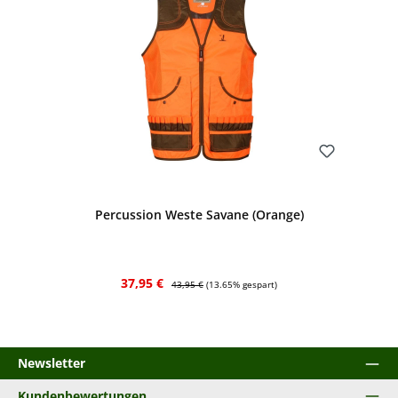
Bewerten
Percussion Weste Savane (Orange)
Verkaufspreis:
Regulärer Preis:
37,95 €
43,95 €
(13.65% gespart)
Newsletter
Kundenbewertungen