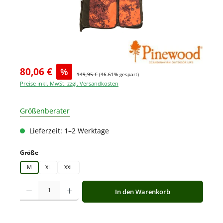
80,06 €
%
149,95 €
(46.61% gespart)
Preise inkl. MwSt. zzgl. Versandkosten
Größenberater
Lieferzeit: 1–2 Werktage
auswählen
Größe
M
XL
XXL
Produkt Anzahl: Gib den gewünschten Wert ein oder benutze die Schaltfläche
In den Warenkorb