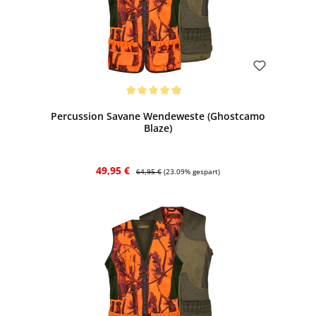
Bewerten
Durchschnittliche Bewertung von 4.92 von 5 Sternen
Percussion Savane Wendeweste (Ghostcamo
Blaze)
Verkaufspreis:
Regulärer Preis:
49,95 €
64,95 €
(23.09% gespart)