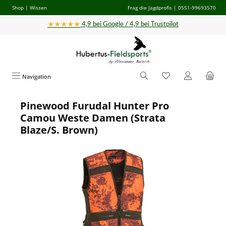
Shop
|
Wissen
Frag die Jagdprofis
| 0551-99693570
Zum Hauptinhalt springen
★★★★★
4,9 bei Google / 4,9 bei Trustpilot
Navigation
Pinewood Furudal Hunter Pro
Bildergalerie überspringen
Camou Weste Damen (Strata
Blaze/S. Brown)