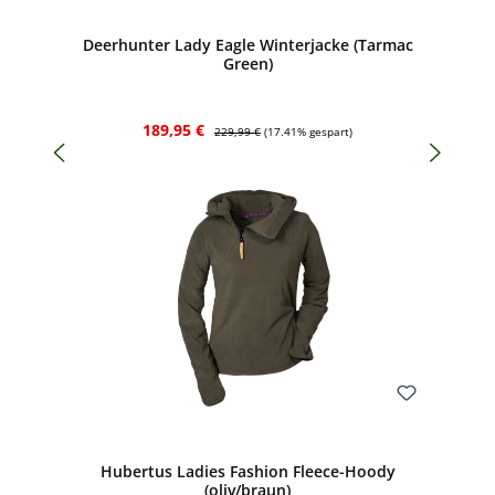
Deerhunter Lady Eagle Winterjacke (Tarmac
Green)
Verkaufspreis:
Regulärer Preis:
189,95 €
229,99 €
(17.41% gespart)
Bewerten
Hubertus Ladies Fashion Fleece-Hoody
(oliv/braun)