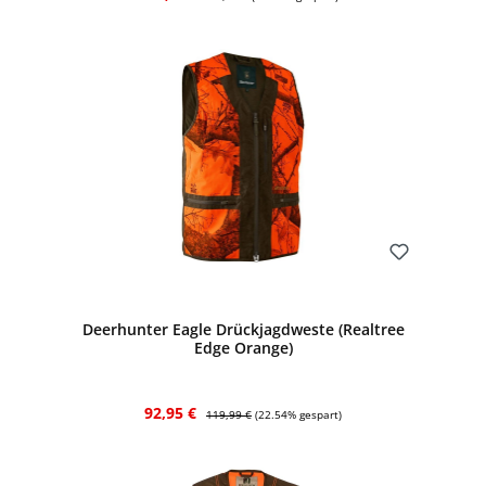
Bewerten
Deerhunter Eagle Drückjagdweste (Realtree
Edge Orange)
Verkaufspreis:
Regulärer Preis:
92,95 €
119,99 €
(22.54% gespart)