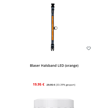
Bewerten
Blaser Halsband LED (orange)
Verkaufspreis:
Regulärer Preis:
19,95 €
29,95 €
(33.39% gespart)