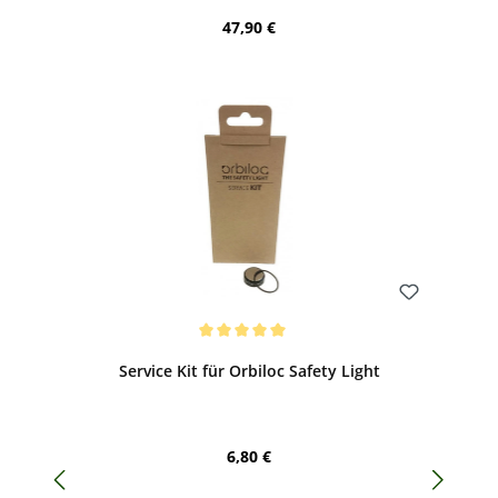
Regulärer Preis:
47,90 €
Bewerten
Durchschnittliche Bewertung von 5 von 5 Sternen
Service Kit für Orbiloc Safety Light
Regulärer Preis:
6,80 €