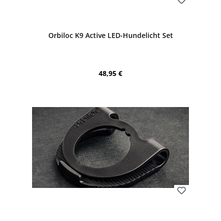
Bewerten
Orbiloc K9 Active LED-Hundelicht Set
Regulärer Preis:
48,95 €
Bewerten