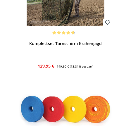
Bewerten
Durchschnittliche Bewertung von 4.77 von 5 Sternen
Komplettset Tarnschirm Krähenjagd
Verkaufspreis:
Regulärer Preis:
129,95 €
149,90 €
(13.31% gespart)