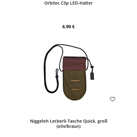
Orbiloc Clip LED-Halter
Regulärer Preis:
6,90 €
Bewerten
Niggeloh Leckerli-Tasche Quick, groß
(oliv/braun)