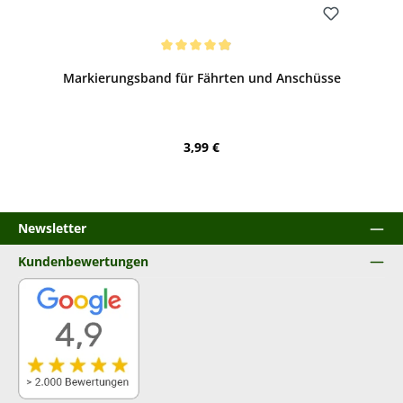
Bewerten
Durchschnittliche Bewertung von 4.88 von 5 Sternen
Markierungsband für Fährten und Anschüsse
Regulärer Preis:
3,99 €
Newsletter
Kundenbewertungen