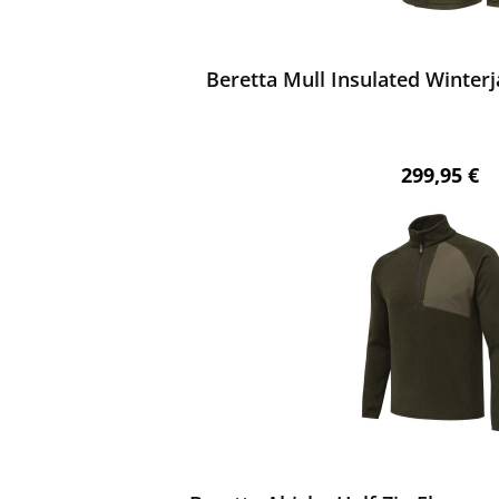
ewerten
Beretta Mull Insulated Winter
Regulärer 
299,95 €
ewerten