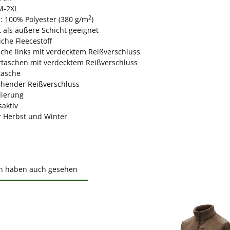
M-2XL
2
l: 100% Polyester (380 g/m
)
t als äußere Schicht geeignet
che Fleecestoff
sche links mit verdecktem Reißverschluss
rtaschen mit verdecktem Reißverschluss
tasche
hender Reißverschluss
lierung
aktiv
ür Herbst und Winter
n haben auch gesehen
ktgalerie überspringen