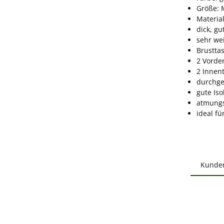
Größe: 
Materia
dick, gu
sehr wei
Brustta
2 Vorde
2 Innen
durchge
gute Iso
atmungs
ideal f
Kunde
Produ