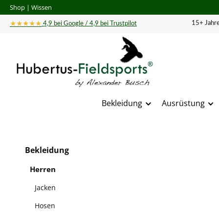
Shop
|
Wissen
 Hauptinhalt springen
Zur Suche springen
Zur Hauptnavigation springen
★★★★★
15+ Jahre
4,9 bei Google / 4,9 bei Trustpilot
Bekleidung
Ausrüstung
Bildergal
Bekleidung
Herren
Jacken
Hosen