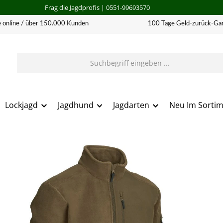
Frag die Jagdprofis
| 0551-99693570
 online / über 150.000 Kunden
100 Tage Geld-zurück-Gar
Lockjagd
Jagdhund
Jagdarten
Neu Im Sorti
erie überspringen