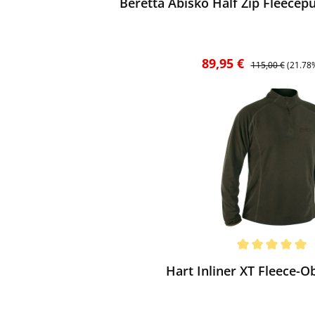
Beretta Abisko Half Zip Fleecep
Verkaufspreis:
Regulärer Preis:
89,95 €
115,00 €
(21.78
ewerten
chnittliche Bewertung von 5 von 5 Sternen
Hart Inliner XT Fleece-Ob