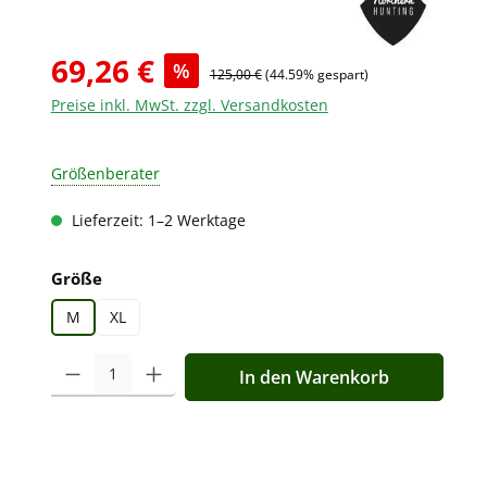
69,26 €
%
125,00 €
(44.59% gespart)
Preise inkl. MwSt. zzgl. Versandkosten
Größenberater
Lieferzeit: 1–2 Werktage
auswählen
Größe
M
XL
Produkt Anzahl: Gib den gewünschten Wert ein oder benutz
In den Warenkorb