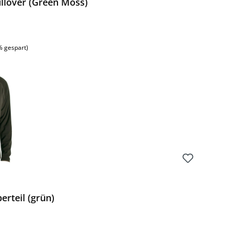
ullover (Green Moss)
% gespart)
erteil (grün)