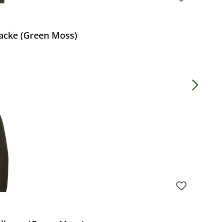
jacke (Green Moss)
Preis: