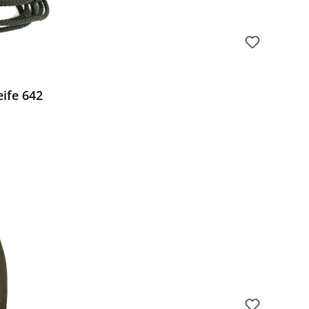
ife 642
Preis: