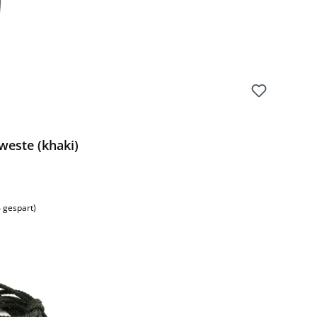
este (khaki)
 gespart)