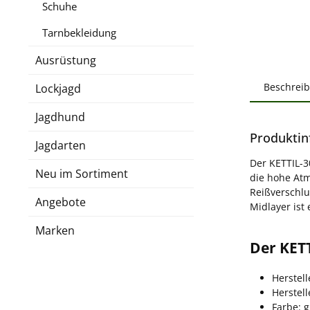
Schuhe
Tarnbekleidung
Ausrüstung
Beschrei
Lockjagd
Jagdhund
Produktin
Jagdarten
Der KETTIL-3
Neu im Sortiment
die hohe Atm
Reißverschlu
Angebote
Midlayer ist
Marken
Der KETT
Herstel
Herstel
Farbe: 