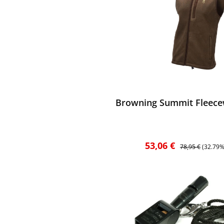
ewerten
Browning Summit Fleecew
Verkaufspreis:
Regulärer Preis:
53,06 €
78,95 €
(32.79%