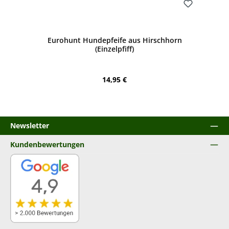
Bewerten
Eurohunt Hundepfeife aus Hirschhorn
(Einzelpfiff)
Regulärer Preis:
14,95 €
Newsletter
Kundenbewertungen