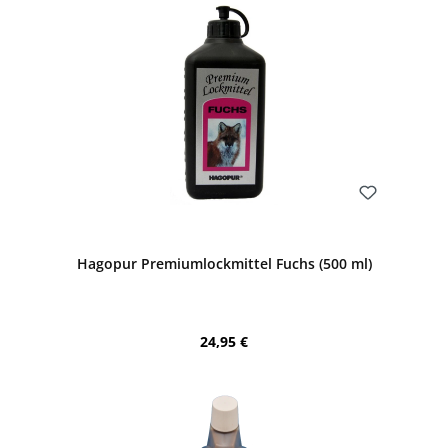
Bewerten
Hagopur Premiumlockmittel Fuchs (500 ml)
Regulärer Preis:
24,95 €