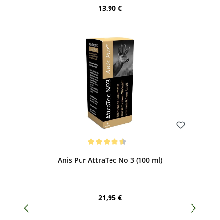
Regulärer Preis:
13,90 €
Bewerten
Durchschnittliche Bewertung von 4.5 von 5 Sternen
Anis Pur AttraTec No 3 (100 ml)
Regulärer Preis:
21,95 €