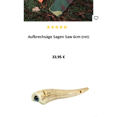
Bewerten
Durchschnittliche Bewertung von 5 von 5 Sternen
Aufbrechsäge Sagen Saw 6cm (rot)
Regulärer Preis:
33,95 €