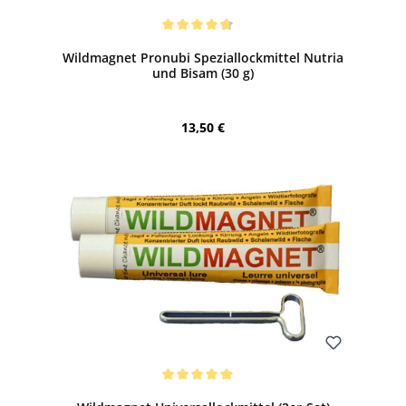
Bewerten
Durchschnittliche Bewertung von 4.75 von 5 Sternen
Wildmagnet Pronubi Speziallockmittel Nutria
und Bisam (30 g)
Regulärer Preis:
13,50 €
Bewerten
Durchschnittliche Bewertung von 5 von 5 Sternen