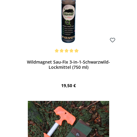
Bewerten
Durchschnittliche Bewertung von 5 von 5 Sternen
Wildmagnet Sau-Fix 3-in-1-Schwarzwild-
Lockmittel (750 ml)
Regulärer Preis:
19,50 €