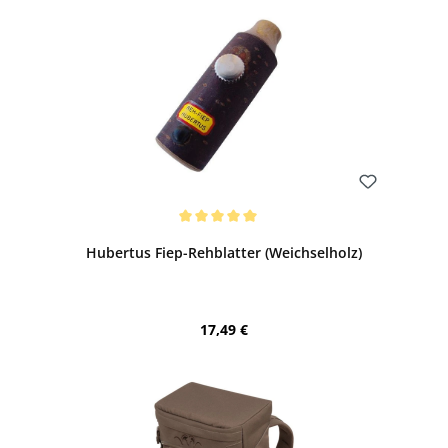
Bewerten
Durchschnittliche Bewertung von 5 von 5 Sternen
Hubertus Fiep-Rehblatter (Weichselholz)
Regulärer Preis:
17,49 €