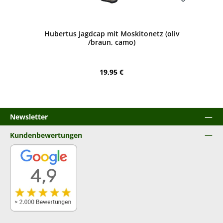
Bewerten
Hubertus Jagdcap mit Moskitonetz (oliv
/braun, camo)
Regulärer Preis:
19,95 €
Newsletter
Kundenbewertungen