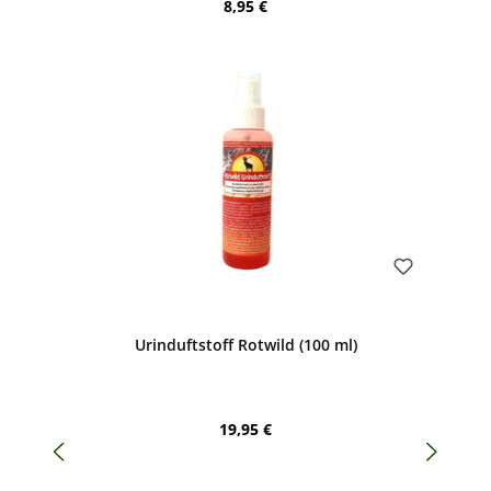
Regulärer Preis:
8,95 €
Bewerten
Urinduftstoff Rotwild (100 ml)
Regulärer Preis:
19,95 €