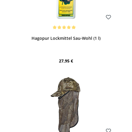
Bewerten
Durchschnittliche Bewertung von 5 von 5 Sternen
Hagopur Lockmittel Sau-Wohl (1 l)
Regulärer Preis:
27,95 €