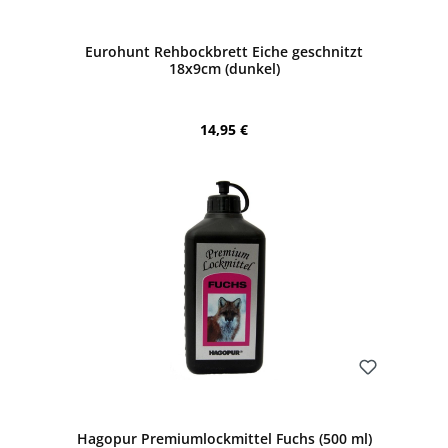
Bewerten
Eurohunt Rehbockbrett Eiche geschnitzt
18x9cm (dunkel)
Regulärer Preis:
14,95 €
Bewerten
Hagopur Premiumlockmittel Fuchs (500 ml)