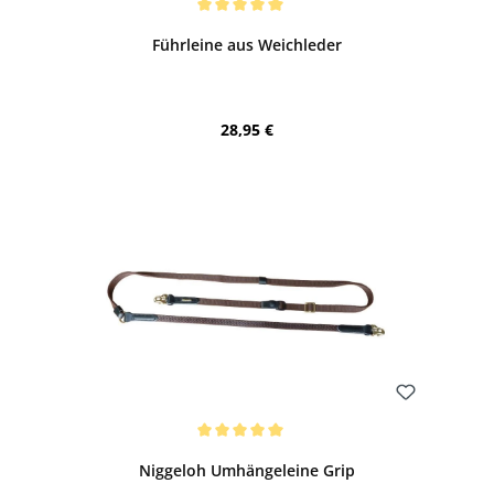
Durchschnittliche Bewertung von 5 von 5 Sternen
Führleine aus Weichleder
Regulärer Preis:
28,95 €
Bewerten
Durchschnittliche Bewertung von 5 von 5 Sternen
Niggeloh Umhängeleine Grip