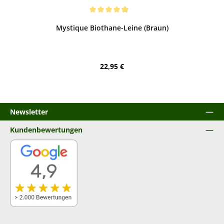
Bewerten
Durchschnittliche Bewertung von 4.88 von 5 Sternen
Mystique Biothane-Leine (Braun)
Regulärer Preis:
22,95 €
Newsletter
Kundenbewertungen