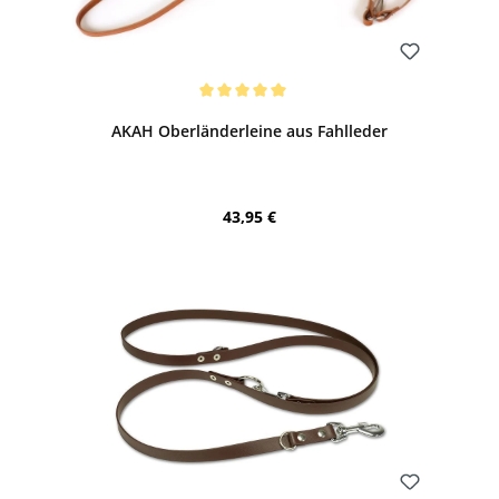
Bewerten
Durchschnittliche Bewertung von 5 von 5 Sternen
AKAH Oberländerleine aus Fahlleder
Regulärer Preis:
43,95 €