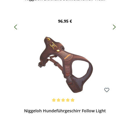
Regulärer Preis:
96,95 €
Bewerten
Durchschnittliche Bewertung von 5 von 5 Sternen
Niggeloh Hundeführgeschirr Follow Light