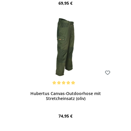
Regulärer Preis:
69,95 €
Bewerten
Durchschnittliche Bewertung von 5 von 5 Sternen
Hubertus Canvas-Outdoorhose mit
Stretcheinsatz (oliv)
Regulärer Preis:
74,95 €