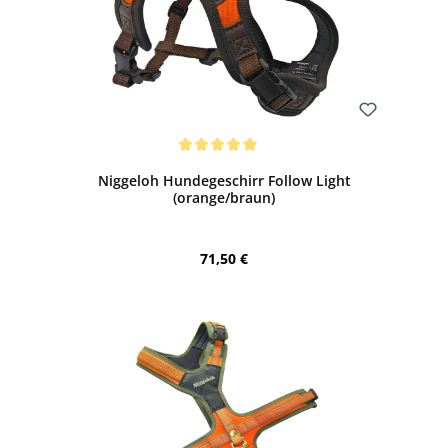
Bewerten
Durchschnittliche Bewertung von 5 von 5 Sternen
Niggeloh Hundegeschirr Follow Light
(orange/braun)
Regulärer Preis:
71,50 €