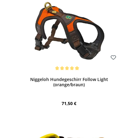
Bewerten
Durchschnittliche Bewertung von 5 von 5 Sternen
Niggeloh Hundegeschirr Follow Light
(orange/braun)
Regulärer Preis:
71,50 €