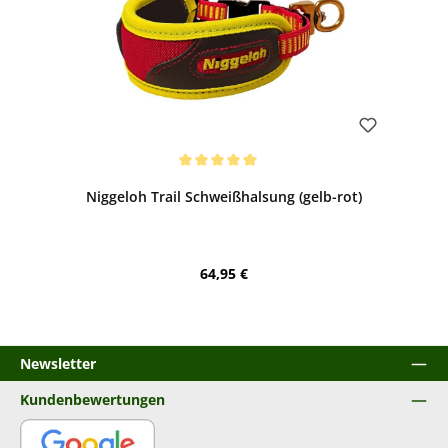
Bewerten
Durchschnittliche Bewertung von 5 von 5 Sternen
Niggeloh Trail Schweißhalsung (gelb-rot)
Regulärer Preis:
64,95 €
Newsletter
Kundenbewertungen