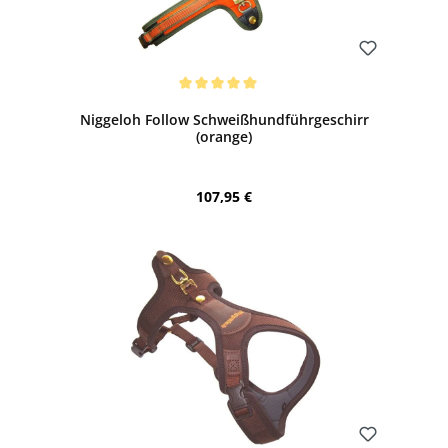
Bewerten
Durchschnittliche Bewertung von 5 von 5 Sternen
Niggeloh Follow Schweißhundführgeschirr
(orange)
Regulärer Preis:
107,95 €