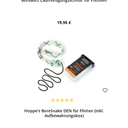
BoreBlitz Laufreinigungsschnur für Pistolen
Regulärer Preis:
19,95 €
Bewerten
Durchschnittliche Bewertung von 5 von 5 Sternen
Hoppe's BoreSnake DEN für Flinten (inkl.
Aufbewahrungsbox)