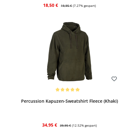
Verkaufspreis:
Regulärer Preis:
18,50 €
19,95 €
(7.27% gespart)
Bewerten
Durchschnittliche Bewertung von 5 von 5 Sternen
Percussion Kapuzen-Sweatshirt Fleece (Khaki)
Verkaufspreis:
Regulärer Preis:
34,95 €
39,95 €
(12.52% gespart)