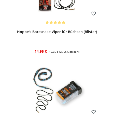
Bewerten
Durchschnittliche Bewertung von 5 von 5 Sternen
Hoppe's Boresnake Viper für Büchsen (Blister)
Verkaufspreis:
Regulärer Preis:
14,95 €
19,95 €
(25.06% gespart)