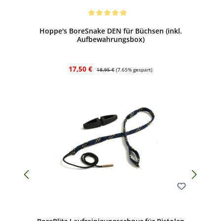
Bewerten
Durchschnittliche Bewertung von 5 von 5 Sternen
Hoppe's BoreSnake DEN für Büchsen (inkl.
Aufbewahrungsbox)
Verkaufspreis:
Regulärer Preis:
17,50 €
18,95 €
(7.65% gespart)
Bewerten