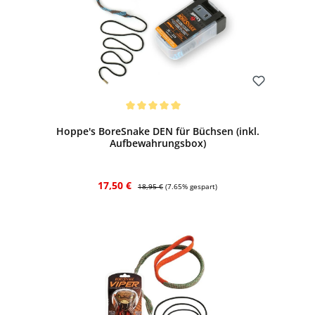
Bewerten
Durchschnittliche Bewertung von 5 von 5 Sternen
Hoppe's BoreSnake DEN für Büchsen (inkl.
Aufbewahrungsbox)
Verkaufspreis:
Regulärer Preis:
17,50 €
18,95 €
(7.65% gespart)