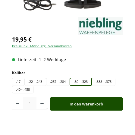
19,95 €
Preise inkl. MwSt. zzgl. Versandkosten
Lieferzeit: 1–2 Werktage
auswählen
Kaliber
.17
.22 - .243
.257 - .284
.30 - .323
.338 - .375
.40 - .458
Produkt Anzahl: Gib den gewünschten Wert ein oder benutze die Schaltfläche
In den Warenkorb