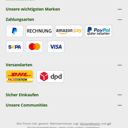
Unsere wichtigsten Marken
Zahlungsarten
PayPal
Rechnung
Amazon Pay
Später Bezahlen
SEPA Lastschrift
Kredit- oder Debitkarte
Versandarten
DHL
DPD
Sicher Einkaufen
Unsere Communities
Alle Preise inkl. gesetzl. Mehrwertsteuer zzgl.
Versandkosten
und ggf.
Nachnahmegebühren, wenn nicht anders angegeben.