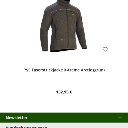
Bewerten
PSS Faserstrickjacke X-treme Arctic (grün)
Regulärer Preis:
132,95 €
Newsletter
Kundenbewertungen