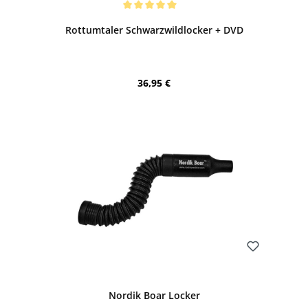
Durchschnittliche Bewertung von 5 von 5 Sternen
Rottumtaler Schwarzwildlocker + DVD
Regulärer Preis:
36,95 €
Bewerten
Nordik Boar Locker