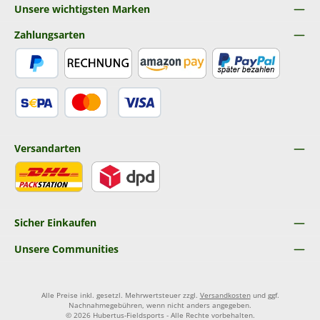
Unsere wichtigsten Marken
Zahlungsarten
PayPal
Rechnung
Amazon Pay
Später Bezahlen
SEPA Lastschrift
Kredit- oder Debitkarte
Versandarten
DHL
DPD
Sicher Einkaufen
Unsere Communities
Alle Preise inkl. gesetzl. Mehrwertsteuer zzgl.
Versandkosten
und ggf.
Nachnahmegebühren, wenn nicht anders angegeben.
© 2026 Hubertus-Fieldsports - Alle Rechte vorbehalten.