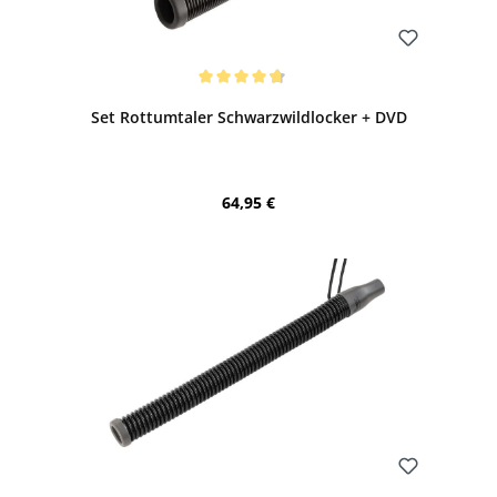
Bewerten
Durchschnittliche Bewertung von 4.83 von 5 Sternen
Set Rottumtaler Schwarzwildlocker + DVD
Regulärer Preis:
64,95 €
Bewerten