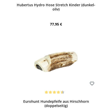
Hubertus Hydro Hose Stretch Kinder (dunkel-
oliv)
Regulärer Preis:
77,95 €
Bewerten
Durchschnittliche Bewertung von 4.5 von 5 Sternen
Eurohunt Hundepfeife aus Hirschhorn
(doppelseitig)