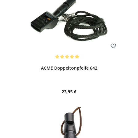
Bewerten
Durchschnittliche Bewertung von 5 von 5 Sternen
ACME Doppeltonpfeife 642
Regulärer Preis:
23,95 €