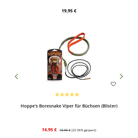
Regulärer Preis:
19,95 €
Bewerten
Durchschnittliche Bewertung von 5 von 5 Sternen
Hoppe's Boresnake Viper für Büchsen (Blister)
Verkaufspreis:
Regulärer Preis:
14,95 €
19,95 €
(25.06% gespart)