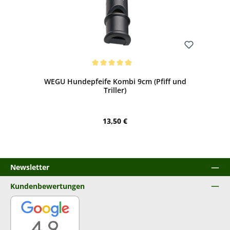
Bewerten
Durchschnittliche Bewertung von 5 von 5 Sternen
WEGU Hundepfeife Kombi 9cm (Pfiff und
Triller)
Regulärer Preis:
13,50 €
Newsletter
Kundenbewertungen