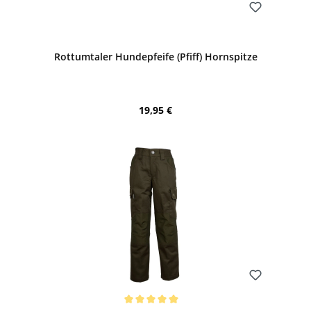
Bewerten
Rottumtaler Hundepfeife (Pfiff) Hornspitze
Regulärer Preis:
19,95 €
Bewerten
Durchschnittliche Bewertung von 5 von 5 Sternen