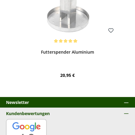
Bewerten
Durchschnittliche Bewertung von 5 von 5 Sternen
Futterspender Aluminium
Regulärer Preis:
20,95 €
Newsletter
Kundenbewertungen