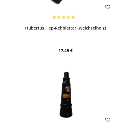
Bewerten
Durchschnittliche Bewertung von 5 von 5 Sternen
Hubertus Fiep-Rehblatter (Weichselholz)
Regulärer Preis:
17,49 €
Bewerten