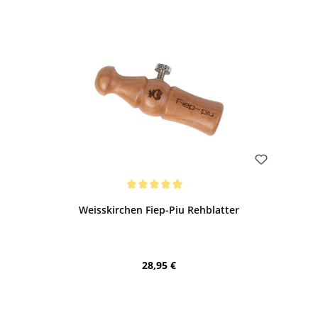
Bewerten
Durchschnittliche Bewertung von 5 von 5 Sternen
Weisskirchen Fiep-Piu Rehblatter
Regulärer Preis:
28,95 €