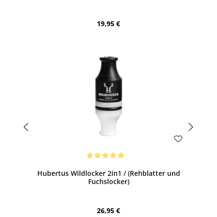
Regulärer Preis:
19,95 €
Bewerten
Durchschnittliche Bewertung von 5 von 5 Sternen
Hubertus Wildlocker 2in1 / (Rehblatter und
Fuchslocker)
Regulärer Preis:
26,95 €