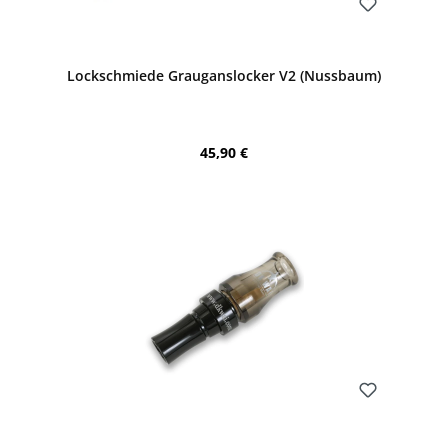
Bewerten
Lockschmiede Grauganslocker V2 (Nussbaum)
Regulärer Preis:
45,90 €
Bewerten