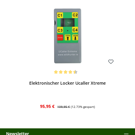
Bewerten
Durchschnittliche Bewertung von 4.4 von 5 Sternen
Elektronischer Locker Ucaller Xtreme
Verkaufspreis:
Regulärer Preis:
95,95 €
109,95 €
(12.73% gespart)
Newsletter