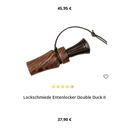
Regulärer Preis:
45,95 €
Bewerten
Durchschnittliche Bewertung von 4.6 von 5 Sternen
Lockschmiede Entenlocker Double Duck II
Regulärer Preis:
37,90 €