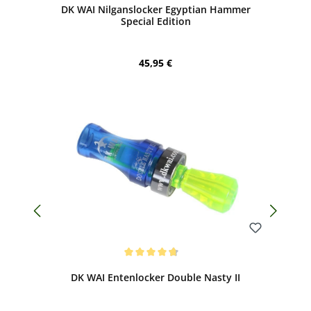
DK WAI Nilganslocker Egyptian Hammer
Special Edition
Regulärer Preis:
45,95 €
Bewerten
Durchschnittliche Bewertung von 4.8 von 5 Sternen
DK WAI Entenlocker Double Nasty II