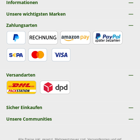
Informationen
Unsere wichtigsten Marken
Zahlungsarten
PayPal
Rechnung
Amazon Pay
Später Bezahlen
SEPA Lastschrift
Kredit- oder Debitkarte
Versandarten
DHL
DPD
Sicher Einkaufen
Unsere Communities
Alle Preise inkl. gesetzl. Mehrwertsteuer zzgl.
Versandkosten
und ggf.