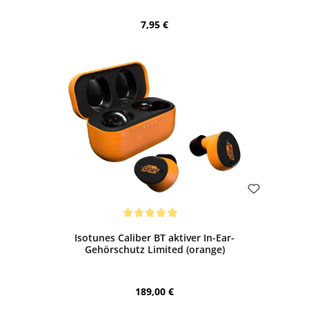
Regulärer Preis:
7,95 €
Bewerten
Durchschnittliche Bewertung von 5 von 5 Sternen
Isotunes Caliber BT aktiver In-Ear-
Gehörschutz Limited (orange)
Regulärer Preis:
189,00 €