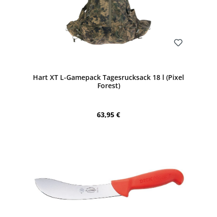
Bewerten
Hart XT L-Gamepack Tagesrucksack 18 l (Pixel
Forest)
Regulärer Preis:
63,95 €