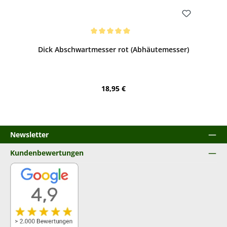
Bewerten
Durchschnittliche Bewertung von 5 von 5 Sternen
Dick Abschwartmesser rot (Abhäutemesser)
Regulärer Preis:
18,95 €
Newsletter
Kundenbewertungen