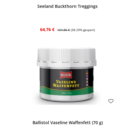
Seeland Buckthorn Treggings
Verkaufspreis:
Regulärer Preis:
64,76 €
104,95 €
(38.29% gespart)
Bewerten
Ballistol Vaseline Waffenfett (70 g)