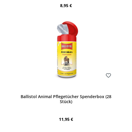
Regulärer Preis:
8,95 €
Bewerten
Ballistol Animal Pflegetücher Spenderbox (28
Stück)
Regulärer Preis:
11,95 €