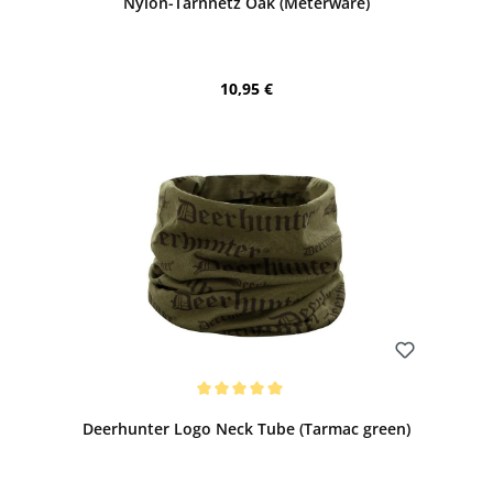
Nylon-Tarnnetz Oak (Meterware)
Regulärer Preis:
10,95 €
Bewerten
Durchschnittliche Bewertung von 5 von 5 Sternen
Deerhunter Logo Neck Tube (Tarmac green)