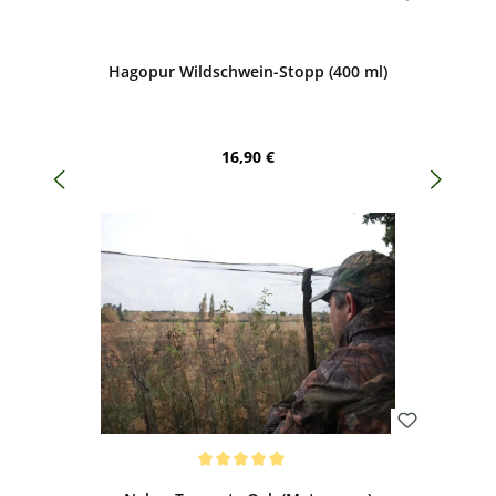
Bewerten
Hagopur Wildschwein-Stopp (400 ml)
Regulärer Preis:
16,90 €
Bewerten
Durchschnittliche Bewertung von 5 von 5 Sternen