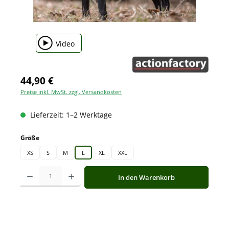
Video
44,90 €
Preise inkl. MwSt. zzgl. Versandkosten
Lieferzeit: 1–2 Werktage
auswählen
Größe
XS
S
M
L
XL
XXL
Produkt Anzahl: Gib den gewünschten Wert ein oder benutze die Schaltfläche
In den Warenkorb