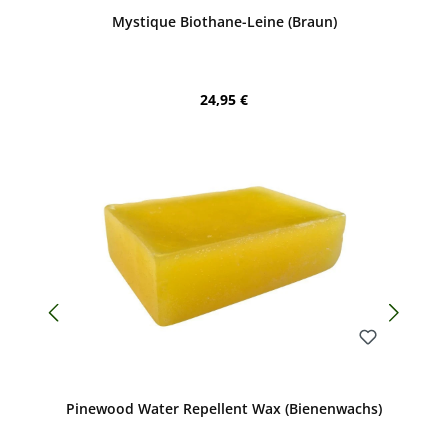
Durchschnittliche Bewertung von 4.88 von 5 Sternen
Mystique Biothane-Leine (Braun)
Regulärer Preis:
24,95 €
Bewerten
Pinewood Water Repellent Wax (Bienenwachs)