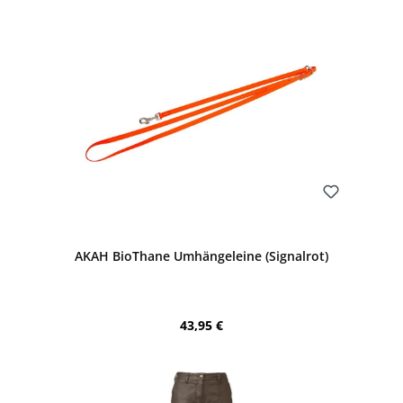
Bewerten
AKAH BioThane Umhängeleine (Signalrot)
Regulärer Preis:
43,95 €