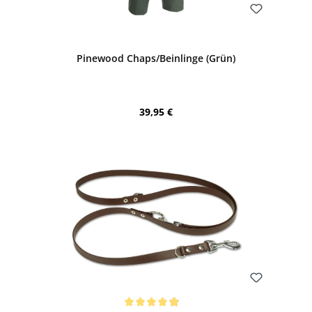
Bewerten
Pinewood Chaps/Beinlinge (Grün)
Regulärer Preis:
39,95 €
Bewerten