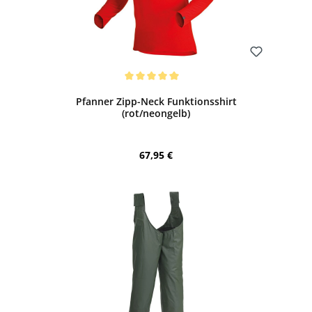
Bewerten
Durchschnittliche Bewertung von 5 von 5 Sternen
Pfanner Zipp-Neck Funktionsshirt
(rot/neongelb)
Regulärer Preis:
67,95 €