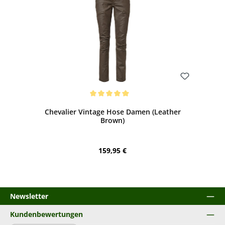
Bewerten
Durchschnittliche Bewertung von 5 von 5 Sternen
Chevalier Vintage Hose Damen (Leather
Brown)
Regulärer Preis:
159,95 €
Newsletter
Kundenbewertungen