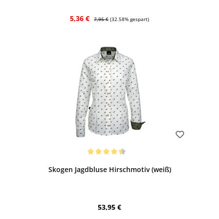
Verkaufspreis:
Regulärer Preis:
5,36 €
7,95 €
(32.58% gespart)
Bewerten
Durchschnittliche Bewertung von 4.5 von 5 Sternen
Skogen Jagdbluse Hirschmotiv (weiß)
Regulärer Preis:
53,95 €