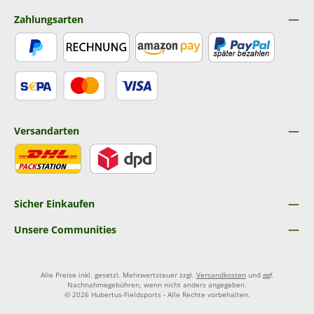
Zahlungsarten
PayPal
Rechnung
Amazon Pay
Später Bezahlen
SEPA Lastschrift
Kredit- oder Debitkarte
Versandarten
DHL
DPD
Sicher Einkaufen
Unsere Communities
Alle Preise inkl. gesetzl. Mehrwertsteuer zzgl.
Versandkosten
und ggf.
Nachnahmegebühren, wenn nicht anders angegeben.
© 2026 Hubertus-Fieldsports - Alle Rechte vorbehalten.