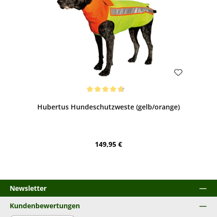
Bewerten
Durchschnittliche Bewertung von 4.82 von 5 Sternen
Hubertus Hundeschutzweste (gelb/orange)
Regulärer Preis:
149,95 €
Newsletter
Kundenbewertungen