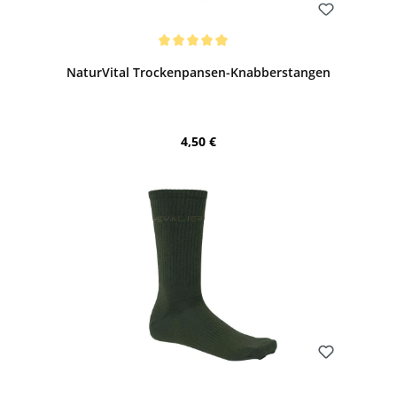
Bewerten
Durchschnittliche Bewertung von 5 von 5 Sternen
NaturVital Trockenpansen-Knabberstangen
Regulärer Preis:
4,50 €
Bewerten