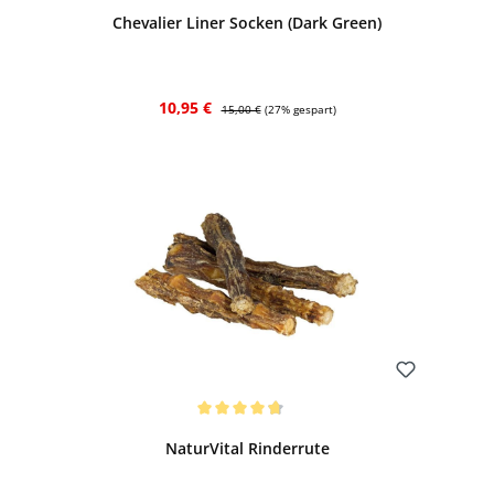
Chevalier Liner Socken (Dark Green)
Verkaufspreis:
Regulärer Preis:
10,95 €
15,00 €
(27% gespart)
Bewerten
Durchschnittliche Bewertung von 4.67 von 5 Sternen
NaturVital Rinderrute