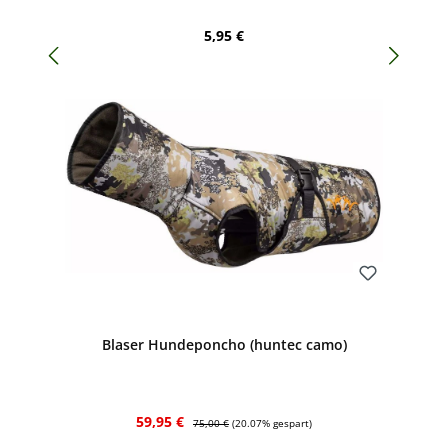
Regulärer Preis:
5,95 €
Bewerten
Blaser Hundeponcho (huntec camo)
Verkaufspreis:
Regulärer Preis:
59,95 €
75,00 €
(20.07% gespart)