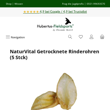
Shop
|
Wissen
Frag die Jagdprofis
| 0551-99693570
Zum Hauptinhalt springen
★★★★★
4,9 bei Google / 4,9 bei Trustpilot
Navigation
NaturVital Getrocknete Rinderohren
Bildergalerie überspringen
(5 Stck)