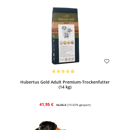
Bewerten
Durchschnittliche Bewertung von 4.96 von 5 Sternen
Hubertus Gold Adult Premium-Trockenfutter
(14 kg)
Verkaufspreis:
Regulärer Preis:
41,95 €
46,95 €
(10.65% gespart)