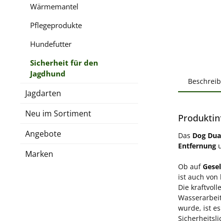
Wärmemantel
Pflegeprodukte
Hundefutter
Sicherheit für den
Jagdhund
Beschrei
Jagdarten
Neu im Sortiment
Produktin
Angebote
Das
Dog Dual
Entfernung
u
Marken
Ob auf
Gesel
ist auch von
Die kraftvoll
Wasserarbeit
wurde, ist e
Sicherheitsl