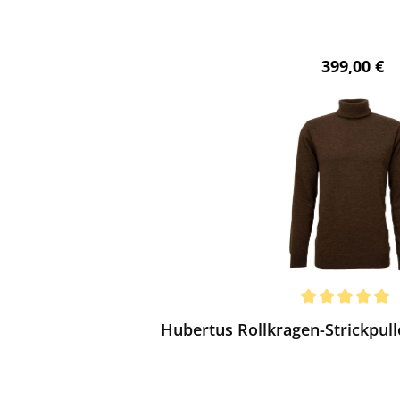
Regulärer 
399,00 €
ewerten
chnittliche Bewertung von 5 von 5 Sternen
Hubertus Rollkragen-Strickpull