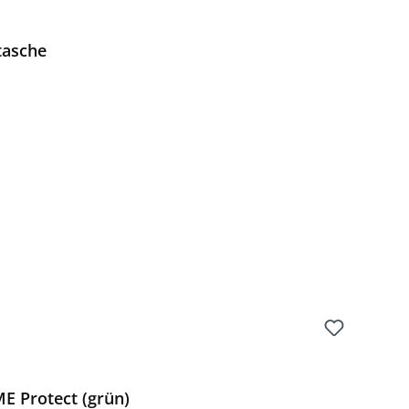
tasche
Preis:
E Protect (grün)