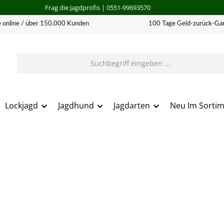
Frag die Jagdprofis
| 0551-99693570
 online / über 150.000 Kunden
100 Tage Geld-zurück-Gar
Lockjagd
Jagdhund
Jagdarten
Neu Im Sorti
erie überspringen