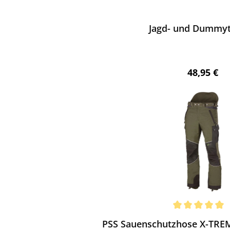
ewerten
Jagd- und Dummy
Regulärer 
48,95 €
ewerten
chnittliche Bewertung von 5 von 5 Sternen
PSS Sauenschutzhose X-TREM