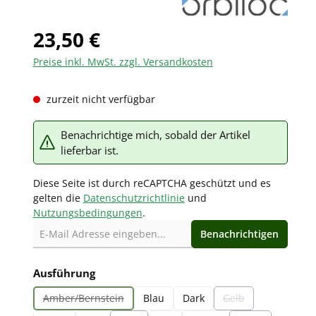
23,50 €
Preise inkl. MwSt. zzgl. Versandkosten
zurzeit nicht verfügbar
Benachrichtige mich, sobald der Artikel
lieferbar ist.
Diese Seite ist durch reCAPTCHA geschützt und es
gelten die
Datenschutzrichtlinie
und
Nutzungsbedingungen
.
Benachrichtigen
auswählen
Ausführung
Amber/Bernstein
Blau
Dark
Gelb
(Diese Option ist zurzeit nicht verfügbar.)
(Diese Option ist zurz