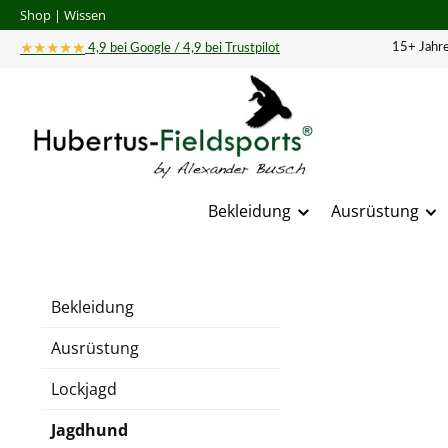
Shop
|
Wissen
 Hauptinhalt springen
Zur Suche springen
Zur Hauptnavigation springen
★★★★★
15+ Jahre
4,9 bei Google / 4,9 bei Trustpilot
Bekleidung
Ausrüstung
Bildergal
Bekleidung
Ausrüstung
Lockjagd
Jagdhund