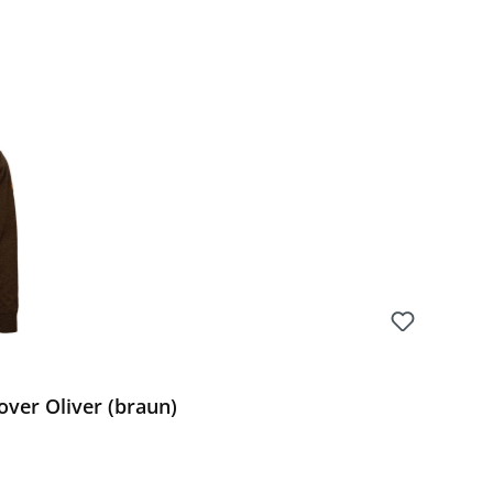
Preis:
over Oliver (braun)