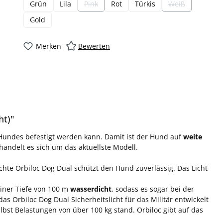
Grün
Lila
Pink
Rot
Türkis
Weiß
(Diese Option ist zurzeit nicht verfügbar.)
(Diese Option ist
Gold
Merken
Bewerten
ht)"
 Hundes befestigt werden kann. Damit ist der Hund auf
weite
handelt es sich um das aktuellste Modell.
chte Orbiloc Dog Dual schützt den Hund zuverlässig. Das Licht
einer Tiefe von 100 m
wasserdicht
, sodass es sogar bei der
 Orbiloc Dog Dual Sicherheitslicht für das Militär entwickelt
selbst Belastungen von über 100 kg stand. Orbiloc gibt auf das