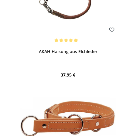
Bewerten
Durchschnittliche Bewertung von 5 von 5 Sternen
AKAH Halsung aus Elchleder
Regulärer Preis:
37,95 €