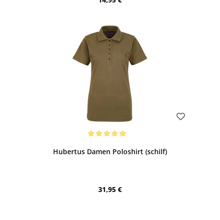
Bewerten
Durchschnittliche Bewertung von 5 von 5 Sternen
Hubertus Damen Poloshirt (schilf)
Regulärer Preis:
31,95 €