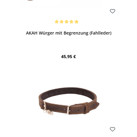
Bewerten
Durchschnittliche Bewertung von 5 von 5 Sternen
AKAH Würger mit Begrenzung (Fahlleder)
Regulärer Preis:
45,95 €