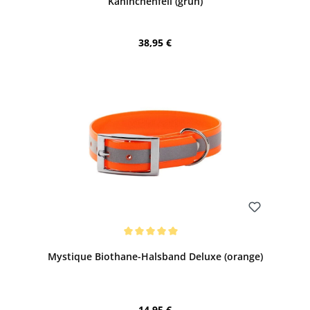
Kaninchenfell (grün)
Regulärer Preis:
38,95 €
Bewerten
Durchschnittliche Bewertung von 5 von 5 Sternen
Mystique Biothane-Halsband Deluxe (orange)
Regulärer Preis:
14,95 €