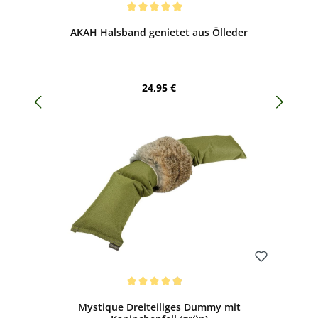
Bewerten
Durchschnittliche Bewertung von 5 von 5 Sternen
AKAH Halsband genietet aus Ölleder
Regulärer Preis:
24,95 €
Bewerten
Durchschnittliche Bewertung von 4.91 von 5 Sternen
Mystique Dreiteiliges Dummy mit