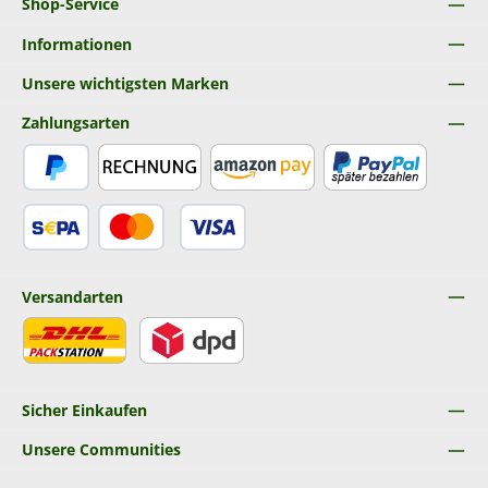
Shop-Service
Informationen
Unsere wichtigsten Marken
Zahlungsarten
PayPal
Rechnung
Amazon Pay
Später Bezahlen
SEPA Lastschrift
Kredit- oder Debitkarte
Versandarten
DHL
DPD
Sicher Einkaufen
Unsere Communities