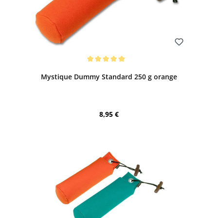
Bewerten
Durchschnittliche Bewertung von 5 von 5 Sternen
Mystique Dummy Standard 250 g orange
Regulärer Preis:
8,95 €