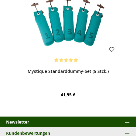
Bewerten
Durchschnittliche Bewertung von 5 von 5 Sternen
Mystique Standarddummy-Set (5 Stck.)
Regulärer Preis:
41,95 €
Newsletter
Kundenbewertungen