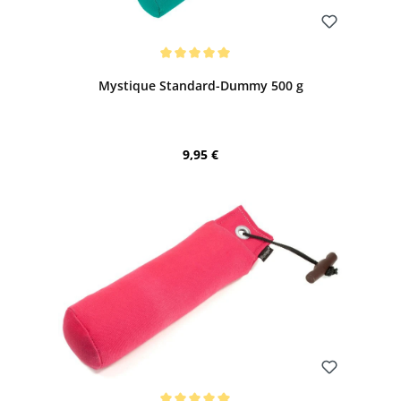
Bewerten
Durchschnittliche Bewertung von 5 von 5 Sternen
Mystique Standard-Dummy 500 g
Regulärer Preis:
9,95 €
Bewerten