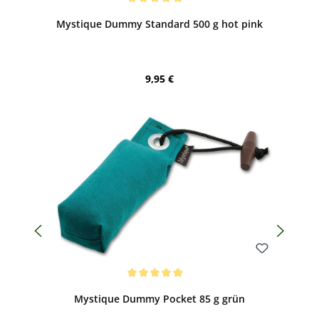
Durchschnittliche Bewertung von 5 von 5 Sternen
Mystique Dummy Standard 500 g hot pink
Regulärer Preis:
9,95 €
Bewerten
Durchschnittliche Bewertung von 5 von 5 Sternen
Mystique Dummy Pocket 85 g grün