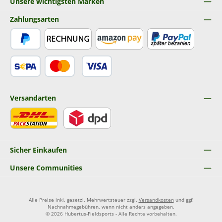
Unsere wichtigsten Marken
Zahlungsarten
PayPal
Rechnung
Amazon Pay
Später Bezahlen
SEPA Lastschrift
Kredit- oder Debitkarte
Versandarten
DHL
DPD
Sicher Einkaufen
Unsere Communities
Alle Preise inkl. gesetzl. Mehrwertsteuer zzgl.
Versandkosten
und ggf.
Nachnahmegebühren, wenn nicht anders angegeben.
© 2026 Hubertus-Fieldsports - Alle Rechte vorbehalten.