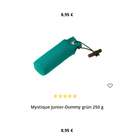
Regulärer Preis:
8,95 €
Bewerten
Durchschnittliche Bewertung von 5 von 5 Sternen
Mystique Junior-Dummy grün 250 g
Regulärer Preis:
8,95 €