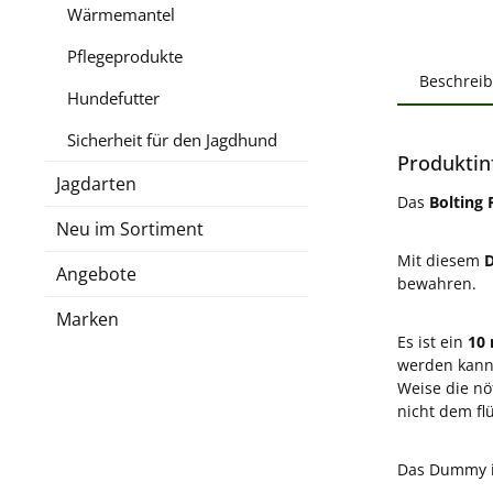
Wärmemantel
Pflegeprodukte
Beschrei
Hundefutter
Sicherheit für den Jagdhund
Produktin
Jagdarten
Das
Bolting 
Neu im Sortiment
Mit diesem
Angebote
bewahren.
Marken
Es ist ein
10
werden kann
Weise die nö
nicht dem fl
Das Dummy is