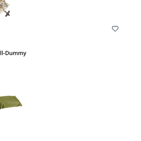
ell-Dummy
Preis: