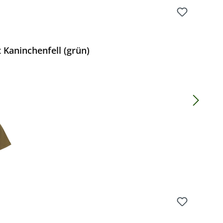
 Kaninchenfell (grün)
Preis: