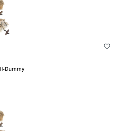
ell-Dummy
Preis: