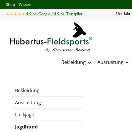
Shop
|
Wissen
 Hauptinhalt springen
Zur Suche springen
Zur Hauptnavigation springen
★★★★★
15+ Jahre
4,9 bei Google / 4,9 bei Trustpilot
Bekleidung
Ausrüstung
Bildergal
Bekleidung
Ausrüstung
Lockjagd
Jagdhund