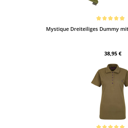
ewerten
chnittliche Bewertung von 4.91 von 5 Sternen
Mystique Dreiteiliges Dummy mit
Regulärer 
38,95 €
ewerten