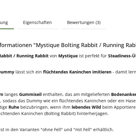
bung
Eigenschaften
Bewertungen (3)
formationen "Mystique Bolting Rabbit / Running Rab
Rabbit / Running Rabbit
von
Mystique
ist perfekt für
Steadiness-
Dummy
lässt sich ein
flüchtendes Kaninchen imitieren
- damit ler
 m
langes
Gummiseil
enthalten, das am mitgelieferten
Bodenanke
, sodass das Dummy wie ein flüchtendes Kaninchen oder ein Hase
tige
Ruhe
beizubringen, wenn ihm
lebendes Wild
beim Apportieren
üchtenden Kaninchen (Bolting Rabbit) hinterherjagen.
t in den Varianten "ohne Fell" und "mit Fell" erhältlich.