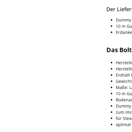
Der Liefe
Dummy m
10 m Gu
Erdanke
Das Bolt
Herstell
Herstel
Enthält 
Gewicht:
Maße: L
10 m Gu
Bodena
Dummy
zum Imi
für Ste
optimal