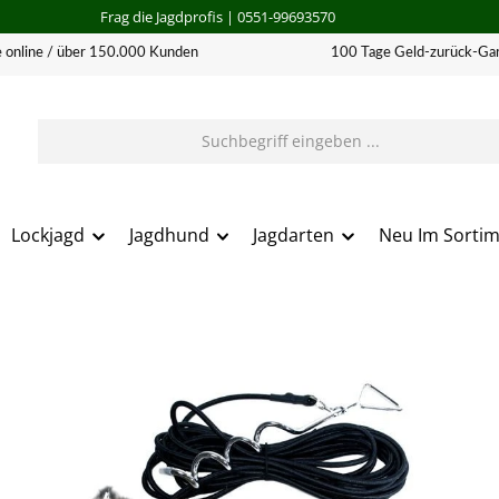
Frag die Jagdprofis
| 0551-99693570
 online / über 150.000 Kunden
100 Tage Geld-zurück-Gar
Lockjagd
Jagdhund
Jagdarten
Neu Im Sorti
erie überspringen