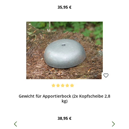
Regulärer Preis:
35,95 €
Bewerten
Durchschnittliche Bewertung von 5 von 5 Sternen
Gewicht für Apportierbock (2x Kopfscheibe 2,8
kg)
Regulärer Preis:
38,95 €