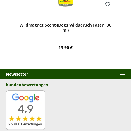
Bewerten
Wildmagnet Scent4Dogs Wildgeruch Fasan (30
ml)
Regulärer Preis:
13,90 €
Newsletter
Kundenbewertungen