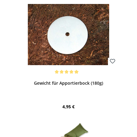
Bewerten
Durchschnittliche Bewertung von 5 von 5 Sternen
Gewicht für Apportierbock (180g)
Regulärer Preis:
4,95 €