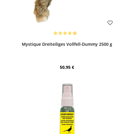
Bewerten
Durchschnittliche Bewertung von 4.91 von 5 Sternen
Mystique Dreiteiliges Vollfell-Dummy 2500 g
Regulärer Preis:
50,95 €