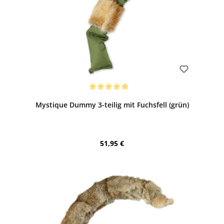
Bewerten
Durchschnittliche Bewertung von 5 von 5 Sternen
Mystique Dummy 3-teilig mit Fuchsfell (grün)
Regulärer Preis:
51,95 €