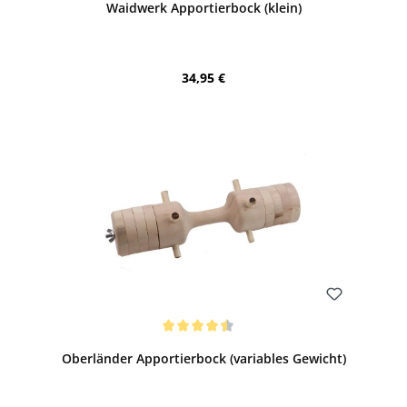
Waidwerk Apportierbock (klein)
Regulärer Preis:
34,95 €
Bewerten
Durchschnittliche Bewertung von 4.5 von 5 Sternen
Oberländer Apportierbock (variables Gewicht)