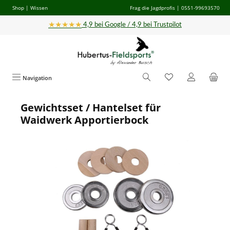
Shop
|
Wissen
Frag die Jagdprofis
| 0551-99693570
Zum Hauptinhalt springen
★★★★★
4,9 bei Google / 4,9 bei Trustpilot
Navigation
Gewichtsset / Hantelset für
Bildergalerie überspringen
Waidwerk Apportierbock