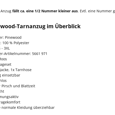
r Anzug
fällt ca. eine 1/2 Nummer kleiner aus
. Evtl. eine Nummer g
ewood-Tarnanzug im Überblick
ler: Pinewood
: 100 % Polyester
 - 3XL
ler-Artikelnummer: 5661 971
Moos
ageset
jacke, 1x Tarnhose
ig einsetzbar
hlos
r Pirsch und Blattzeit
cht
mungsaktiv
ragekomfort
e normale Kleidung überziehbar