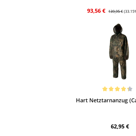
Verkaufspreis:
Regulärer Preis:
93,56 €
139,95 €
(33.15
ewerten
chnittliche Bewertung von 4.25 von 5 Sternen
Hart Netztarnanzug (
Regulärer 
62,95 €