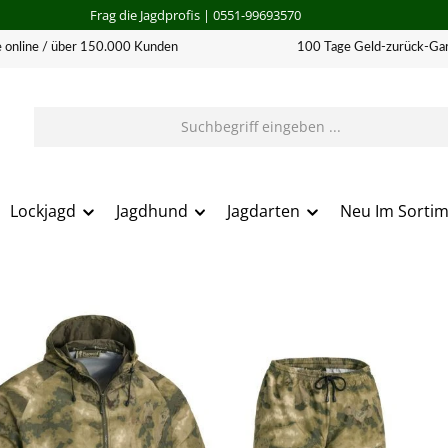
Frag die Jagdprofis
| 0551-99693570
 online / über 150.000 Kunden
100 Tage Geld-zurück-Gar
Lockjagd
Jagdhund
Jagdarten
Neu Im Sorti
erie überspringen