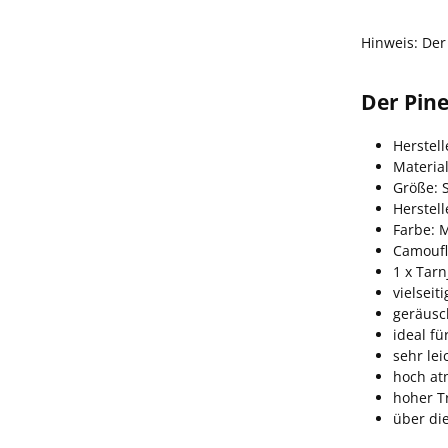
Hinweis: De
Der Pin
Herstel
Material
Größe: S
Herstel
Farbe: 
Camoufl
1 x Tarn
vielseit
geräusc
ideal fü
sehr lei
hoch at
hoher T
über di