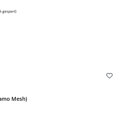
% gespart)
Camo Mesh)
Preis: