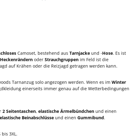
schloses
Camoset, bestehend aus
Tarnjacke
und -
Hose
. Es ist
Heckenrändern
oder
Strauchgruppen
im Feld ist die
jagd auf Krähen oder die Reizjagd getragen werden kann.
oods Tarnanzug solo angezogen werden. Wenn es im
Winter
Jagdkleidung einerseits immer genau auf die Wetterbedingungen
er
2 Seitentaschen
,
elastische Ärmelbündchen
und einen
elastische Beinabschlüsse
und einen
Gummibund
.
 bis 3XL.