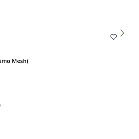
Camo Mesh)
Preis: