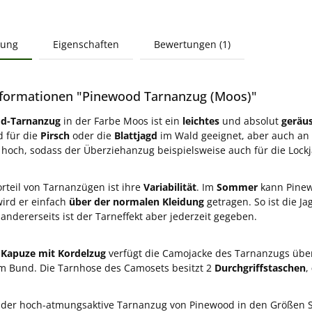
bung
Eigenschaften
Bewertungen (1)
formationen "Pinewood Tarnanzug (Moos)"
d-Tarnanzug
in der Farbe Moos ist ein
leichtes
und absolut
geräu
 für die
Pirsch
oder die
Blattjagd
im Wald geeignet, aber auch an
hoch, sodass der Überziehanzug beispielsweise auch für die Lock
orteil von Tarnanzügen ist ihre
Variabilität
. Im
Sommer
kann Pinew
wird er einfach
über der normalen Kleidung
getragen. So ist die 
andererseits ist der Tarneffekt aber jederzeit gegeben.
r
Kapuze mit Kordelzug
verfügt die Camojacke des Tarnanzugs üb
m Bund. Die Tarnhose des Camosets besitzt 2
Durchgriffstaschen
,
st der hoch-atmungsaktive Tarnanzug von Pinewood in den Größen S