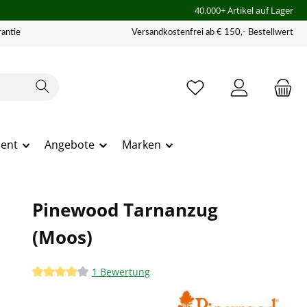
40.000+ Artikel auf Lager
antie
Versandkostenfrei ab € 150,- Bestellwert
ment
Angebote
Marken
Pinewood Tarnanzug
(Moos)
1 Bewertung
Durchschnittliche Bewertung von 4 von 5 Sternen