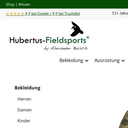
Shop
|
Wissen
 Hauptinhalt springen
Zur Suche springen
Zur Hauptnavigation springen
★★★★★
15+ Jahre
4,9 bei Google / 4,9 bei Trustpilot
Bekleidung
Ausrüstung
Bildergal
Bekleidung
Herren
Damen
Kinder