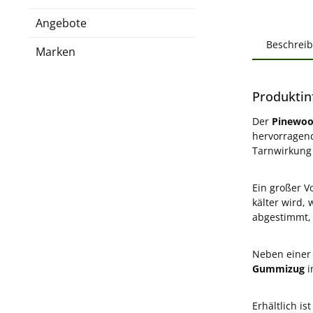
Angebote
Beschrei
Marken
Produktin
Der
Pinewoo
hervorragend
Tarnwirkung 
Ein großer V
kälter wird, 
abgestimmt, 
Neben eine
Gummizug
i
Erhältlich i