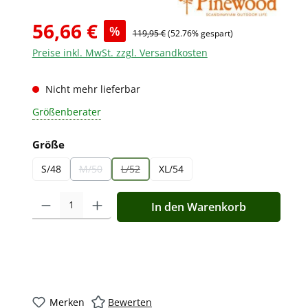
56,66 €
%
119,95 €
(52.76% gespart)
Preise inkl. MwSt. zzgl. Versandkosten
Nicht mehr lieferbar
Größenberater
auswählen
Größe
S/48
M/50
L/52
XL/54
(Diese Option ist zurzeit nicht verfügbar.)
(Diese Option ist zurzeit nicht verfügbar.)
Produkt Anzahl: Gib den gewünschten Wert ein oder benutz
In den Warenkorb
Merken
Bewerten