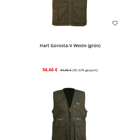
Bewerten
Hart Gorosta-V Weste (grün)
Verkaufspreis:
Regulärer Preis:
56,66 €
94,95 €
(40.33% gespart)