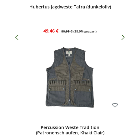
Hubertus Jagdweste Tatra (dunkeloliv)
Verkaufspreis:
Regulärer Preis:
49,46 €
80,95 €
(38.9% gespart)
Bewerten
Percussion Weste Tradition
(Patronenschlaufen, Khaki Clair)