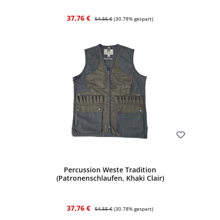
Verkaufspreis:
Regulärer Preis:
37,76 €
54,55 €
(30.78% gespart)
Bewerten
Percussion Weste Tradition
(Patronenschlaufen, Khaki Clair)
Verkaufspreis:
Regulärer Preis:
37,76 €
54,55 €
(30.78% gespart)