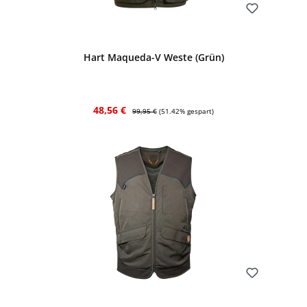
Bewerten
Hart Maqueda-V Weste (Grün)
Verkaufspreis:
Regulärer Preis:
48,56 €
99,95 €
(51.42% gespart)
Bewerten