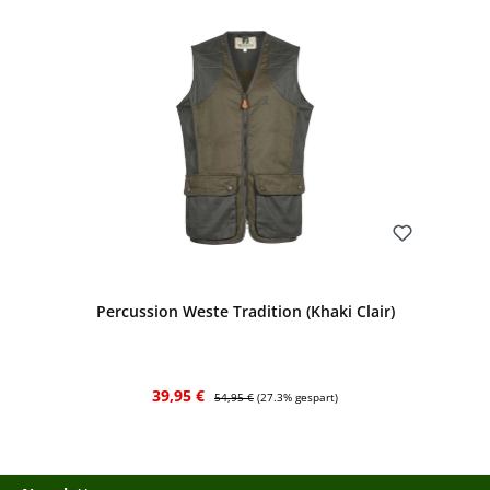
Bewerten
Percussion Weste Tradition (Khaki Clair)
Verkaufspreis:
Regulärer Preis:
39,95 €
54,95 €
(27.3% gespart)