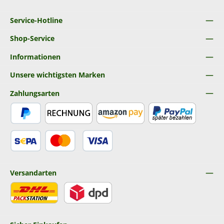
Service-Hotline
Shop-Service
Informationen
Unsere wichtigsten Marken
Zahlungsarten
PayPal
Rechnung
Amazon Pay
Später Bezahlen
SEPA Lastschrift
Kredit- oder Debitkarte
Versandarten
DHL
DPD