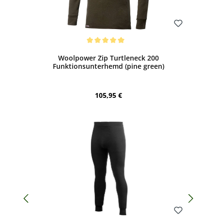
Bewerten
Durchschnittliche Bewertung von 5 von 5 Sternen
Woolpower Zip Turtleneck 200
Funktionsunterhemd (pine green)
Regulärer Preis:
105,95 €