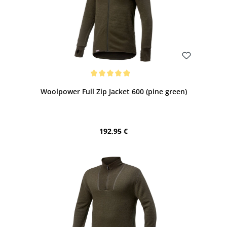
Bewerten
Durchschnittliche Bewertung von 5 von 5 Sternen
Woolpower Full Zip Jacket 600 (pine green)
Regulärer Preis:
192,95 €