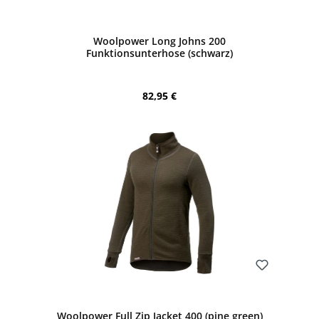
Bewerten
Woolpower Long Johns 200
Funktionsunterhose (schwarz)
Regulärer Preis:
82,95 €
Bewerten
Woolpower Full Zip Jacket 400 (pine green)