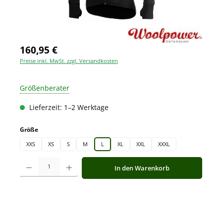
160,95 €
Preise inkl. MwSt. zzgl. Versandkosten
Größenberater
Lieferzeit: 1–2 Werktage
auswählen
Größe
XXS
XS
S
M
L
XL
XXL
XXXL
Produkt Anzahl: Gib den gewünschten Wert ein oder benutze die Schaltfläche
In den Warenkorb